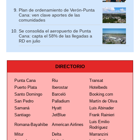
Plan de ordenamiento de Verón-Punta
Cana: ven clave aportes de las
comunidades
Se consolida el aeropuerto de Punta
Cana: capta el 58% de las llegadas a
RD en julio
DIRECTORIO
Punta Cana
Riu
Transat
Puerto Plata
Iberostar
Hotelbeds
Santo Domingo
Barceló
Booking.com
San Pedro
Palladium
Martín de Oliva
Samaná
Hyatt
Luis Abinader
Santiago
JetBlue
Frank Rainieri
Luis Emilio
Romana-Bayahíbe
American Airlines
Rodríguez
Mitur
Delta
Marranzini