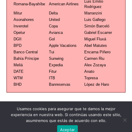
Luis Emilio
Romana-Bayahíbe
American Airlines
Rodríguez
Mitur
Delta
Marranzini
Asonahores
United
Luis Gallego
Inverotel
Copa
Simón Barceló
Opetur
Avianca
Gabriel Escarrer
DGII
Gol
Miguel Fluxá
BPD
Apple Vacations
Abel Matutes
Banco Central
Tui
Encarna Piñero
Bahía Príncipe
Sunwing
Carmen Riu
Meliá
Expedia
Alex Zozaya
DATE
Fitur
Anato
WTM
ITB
Topresa
BHD
Banreservas
López de Haro
Usamos cookies para asegurar que te damos la mejor
experiencia en nuestra web. Si continúas usando este sitio,
asumiremos que estás de acuerdo con ello.
Publicidad
Redacción
Contacto
Aceptar
Advertencia legal
Todos los derechos reservados