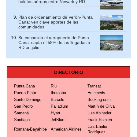
boletos aéreos entre Newark y RD
Plan de ordenamiento de Verón-Punta
Cana: ven clave aportes de las
comunidades
Se consolida el aeropuerto de Punta
Cana: capta el 58% de las llegadas a
RD en julio
DIRECTORIO
Punta Cana
Riu
Transat
Puerto Plata
Iberostar
Hotelbeds
Santo Domingo
Barceló
Booking.com
San Pedro
Palladium
Martín de Oliva
Samaná
Hyatt
Luis Abinader
Santiago
JetBlue
Frank Rainieri
Luis Emilio
Romana-Bayahíbe
American Airlines
Rodríguez