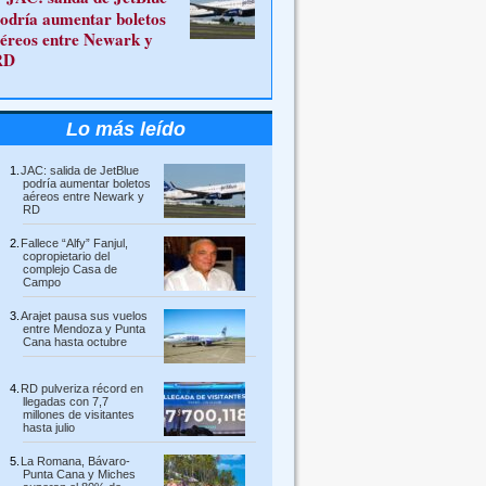
odría aumentar boletos
éreos entre Newark y
RD
Lo más leído
JAC: salida de JetBlue
podría aumentar boletos
aéreos entre Newark y
RD
Fallece “Alfy” Fanjul,
copropietario del
complejo Casa de
Campo
Arajet pausa sus vuelos
entre Mendoza y Punta
Cana hasta octubre
RD pulveriza récord en
llegadas con 7,7
millones de visitantes
hasta julio
La Romana, Bávaro-
Punta Cana y Miches