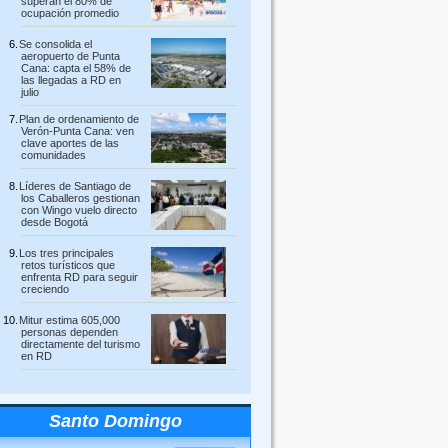
superan el 80% de
ocupación promedio
Se consolida el
aeropuerto de Punta
Cana: capta el 58% de
las llegadas a RD en
julio
Plan de ordenamiento de
Verón-Punta Cana: ven
clave aportes de las
comunidades
Líderes de Santiago de
los Caballeros gestionan
con Wingo vuelo directo
desde Bogotá
Los tres principales
retos turísticos que
enfrenta RD para seguir
creciendo
Mitur estima 605,000
personas dependen
directamente del turismo
en RD
Santo Domingo