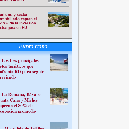
urismo y sector
nmobiliario captan el
2.5% de la inversión
xtranjera en RD
Punta Cana
Los tres principales
etos turísticos que
nfrenta RD para seguir
reciendo
La Romana, Bávaro-
unta Cana y Miches
uperan el 80% de
cupación promedio
JAC: salida de JetBlue