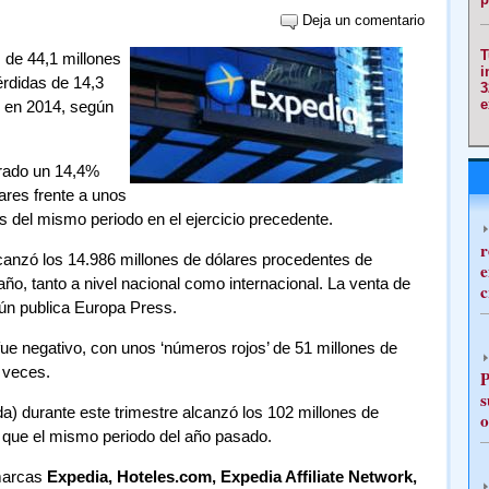
Deja un comentario
T
 de 44,1 millones
i
érdidas de 14,3
3
e
o en 2014, según
urado un 14,4%
ares frente a unos
s del mismo periodo en el ejercicio precedente.
r
canzó los 14.986 millones de dólares procedentes de
e
o, tanto a nivel nacional como internacional. La venta de
c
ún publica Europa Press.
fue negativo, con unos ‘números rojos’ de 51 millones de
 veces.
P
s
da) durante este trimestre alcanzó los 102 millones de
o
que el mismo periodo del año pasado.
 marcas
Expedia, Hoteles.com, Expedia Affiliate Network,