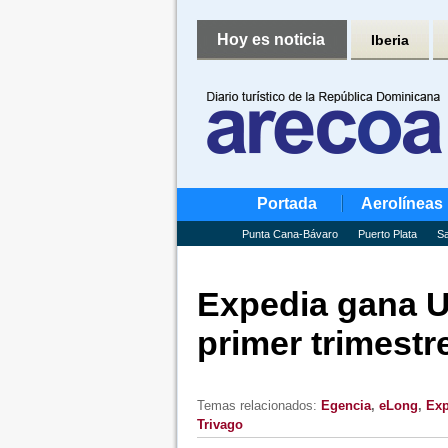
Hoy es noticia
Iberia
Portada
Aerolíneas
Punta Cana-Bávaro
Puerto Plata
Sa
Expedia gana U
primer trimestr
Temas relacionados:
Egencia
,
eLong
,
Exp
Trivago