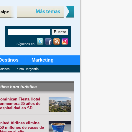
ncipe
Síguenos en:
Destinos
Marketing
Miches
Punta Bergantín
tima hora turística
ominican Fiesta Hotel
onmemora 35 años de
ospitalidad en SD
nited Airlines elimina
50 millones de vasos de
lástico al año