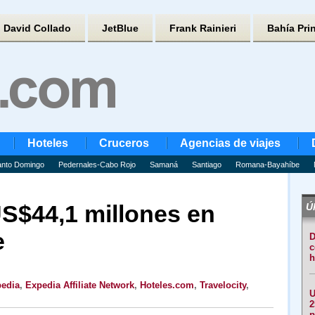
David Collado
JetBlue
Frank Rainieri
Bahía Pri
Hoteles
Cruceros
Agencias de viajes
nto Domingo
Pedernales-Cabo Rojo
Samaná
Santiago
Romana-Bayahíbe
S$44,1 millones en
Úl
e
D
c
h
edia
,
Expedia Affiliate Network
,
Hoteles.com
,
Travelocity
,
U
2
p