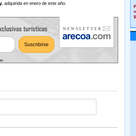
y
, adquirida en enero de este año.
p
a
Ver