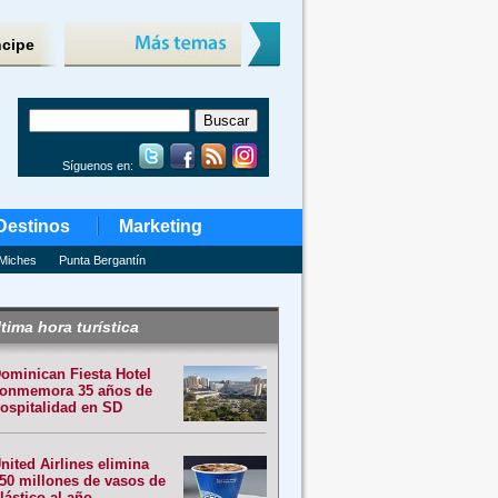
ncipe
Síguenos en:
Destinos
Marketing
Miches
Punta Bergantín
tima hora turística
ominican Fiesta Hotel
onmemora 35 años de
ospitalidad en SD
nited Airlines elimina
50 millones de vasos de
lástico al año