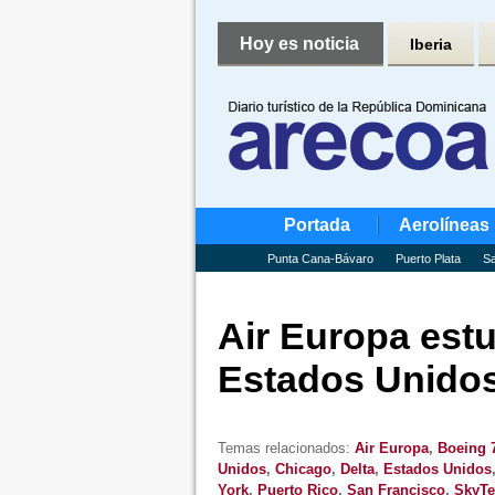
Hoy es noticia
Iberia
Portada
Aerolíneas
Punta Cana-Bávaro
Puerto Plata
Sa
Air Europa estu
Estados Unido
Temas relacionados:
Air Europa
,
Boeing 
Unidos
,
Chicago
,
Delta
,
Estados Unidos
York
,
Puerto Rico
,
San Francisco
,
SkyT