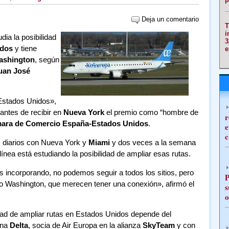
Deja un comentario
T
i
dia la posibilidad
3
idos
y tiene
e
ashington
, según
uan José
Estados Unidos»,
 antes de recibir en
Nueva York
el premio como “hombre de
r
ara
de Comercio España-Estados Unidos
.
e
c
s diarios con Nueva York y
Miami
y dos veces a la semana
línea está estudiando la posibilidad de ampliar esas rutas.
incorporando, no podemos seguir a todos los sitios, pero
P
 o Washington, que merecen tener una conexión», afirmó el
s
o
idad de ampliar rutas en Estados Unidos depende del
ana
Delta
, socia de Air Europa en la alianza
SkyTeam
y con