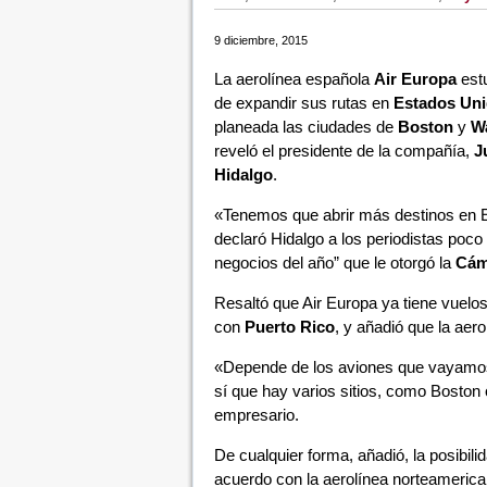
9 diciembre, 2015
La aerolínea española
Air Europa
estu
de expandir sus rutas en
Estados Un
planeada las ciudades de
Boston
y
W
reveló el presidente de la compañía,
J
Hidalgo
.
«Tenemos que abrir más destinos en 
declaró Hidalgo a los periodistas poco
negocios del año” que le otorgó la
Cám
Resaltó que Air Europa ya tiene vuelo
con
Puerto Rico
, y añadió que la aero
«Depende de los aviones que vayamos 
sí que hay varios sitios, como Boston
empresario.
De cualquier forma, añadió, la posibil
acuerdo con la aerolínea norteameric