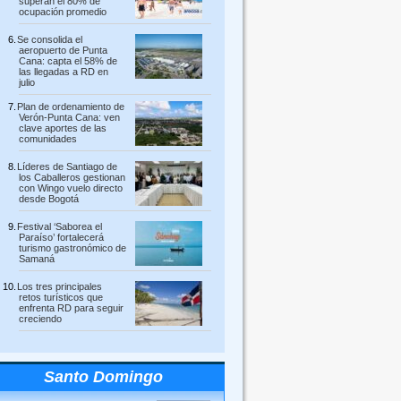
superan el 80% de
ocupación promedio
Se consolida el
aeropuerto de Punta
Cana: capta el 58% de
las llegadas a RD en
julio
Plan de ordenamiento de
Verón-Punta Cana: ven
clave aportes de las
comunidades
Líderes de Santiago de
los Caballeros gestionan
con Wingo vuelo directo
desde Bogotá
Festival ‘Saborea el
Paraíso’ fortalecerá
turismo gastronómico de
Samaná
Los tres principales
retos turísticos que
enfrenta RD para seguir
creciendo
Santo Domingo