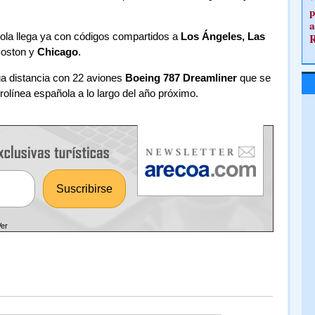
p
a
ñola llega ya con códigos compartidos a
Los Ángeles, Las
oston y
Chicago
.
rga distancia con 22 aviones
Boeing 787 Dreamliner
que se
erolínea española a lo largo del año próximo.
Ver