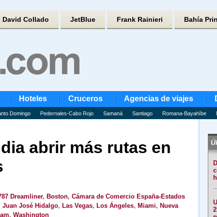
David Collado
JetBlue
Frank Rainieri
Bahía Pri
Hoteles
Cruceros
Agencias de viajes
nto Domingo
Pedernales-Cabo Rojo
Samaná
Santiago
Romana-Bayahíbe
dia abrir más rutas en
Úl
s
D
c
h
787 Dreamliner
,
Boston
,
Cámara de Comercio España-Estados
U
,
Juan José Hidalgo
,
Las Vegas
,
Los Ángeles
,
Miami
,
Nueva
2
eam
,
Washington
p