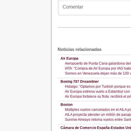
Noticias relacionadas
Air Europa
Aeropuerto de Punta Cana galardona de
IATA: “Compra de Air Europa por IAG hab
Sismos en Venezuela dejan más de 100 v
Boeing 787 Dreamliner
Hidalgo: “Optamos por Turkish porque es 
Air Europa estrena vuelo a Estambul co
Air Europa fortalece su flota: recibirá el
Boston
Múltiples vuelos cancelados en el AILA p
AILA proyecta atender un millón de pasaj
Sunrise Airways retoma vuelos entre San
Cámara de Comercio España-Estados Un