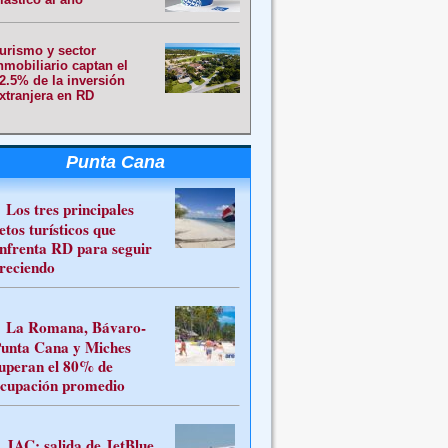
urismo y sector
nmobiliario captan el
2.5% de la inversión
xtranjera en RD
Punta Cana
Los tres principales
etos turísticos que
nfrenta RD para seguir
reciendo
La Romana, Bávaro-
unta Cana y Miches
uperan el 80% de
cupación promedio
JAC: salida de JetBlue