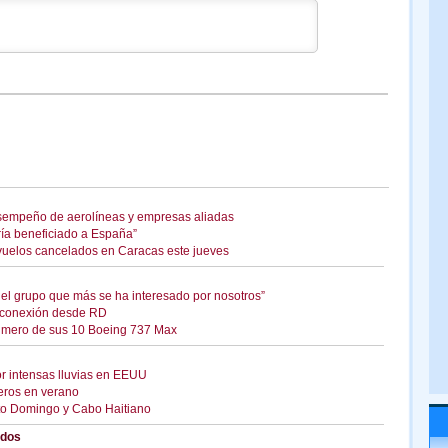
sempeño de aerolíneas y empresas aliadas
ría beneficiado a España”
uelos cancelados en Caracas este jueves
el grupo que más se ha interesado por nosotros”
n conexión desde RD
 primero de sus 10 Boeing 737 Max
or intensas lluvias en EEUU
eros en verano
to Domingo y Cabo Haitiano
idos