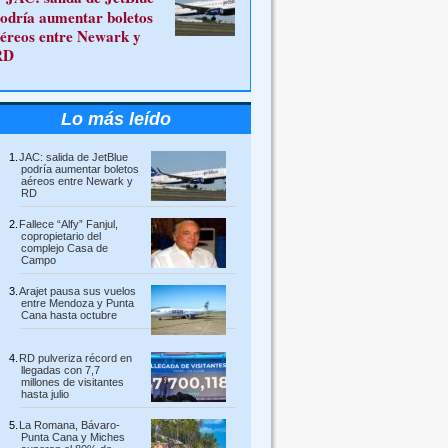
odría aumentar boletos
éreos entre Newark y
RD
Lo más leído
JAC: salida de JetBlue
podría aumentar boletos
aéreos entre Newark y
RD
Fallece “Alfy” Fanjul,
copropietario del
complejo Casa de
Campo
Arajet pausa sus vuelos
entre Mendoza y Punta
Cana hasta octubre
RD pulveriza récord en
llegadas con 7,7
millones de visitantes
hasta julio
La Romana, Bávaro-
Punta Cana y Miches