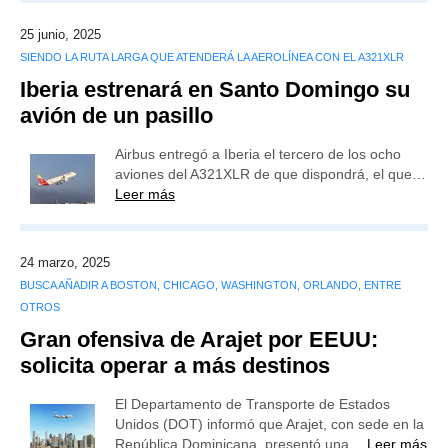
25 junio, 2025
SIENDO LA RUTA LARGA QUE ATENDERÁ LA AEROLÍNEA CON EL A321XLR
Iberia estrenará en Santo Domingo su
avión de un pasillo
Airbus entregó a Iberia el tercero de los ocho
aviones del A321XLR de que dispondrá, el que…
Leer más
24 marzo, 2025
BUSCA AÑADIR A BOSTON, CHICAGO, WASHINGTON, ORLANDO, ENTRE
OTROS
Gran ofensiva de Arajet por EEUU:
solicita operar a más destinos
El Departamento de Transporte de Estados
Unidos (DOT) informó que Arajet, con sede en la
República Dominicana, presentó una…
Leer más