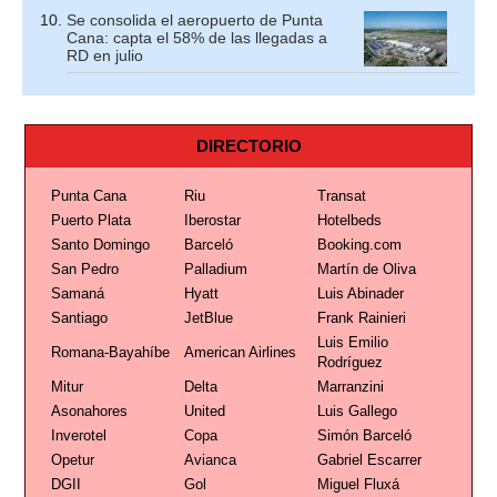
Se consolida el aeropuerto de Punta
Cana: capta el 58% de las llegadas a
RD en julio
DIRECTORIO
Punta Cana
Riu
Transat
Puerto Plata
Iberostar
Hotelbeds
Santo Domingo
Barceló
Booking.com
San Pedro
Palladium
Martín de Oliva
Samaná
Hyatt
Luis Abinader
Santiago
JetBlue
Frank Rainieri
Luis Emilio
Romana-Bayahíbe
American Airlines
Rodríguez
Mitur
Delta
Marranzini
Asonahores
United
Luis Gallego
Inverotel
Copa
Simón Barceló
Opetur
Avianca
Gabriel Escarrer
DGII
Gol
Miguel Fluxá