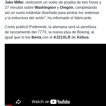
Jake Miller
, realizaron un vuelo de prueba de tres horas y
27 minutos sobre
Washington
y
Oregón
, completando
así un vuelo estándar diseñado para probar los sistemas
y la estructura del avión”, ha informado el fabricante.
Como publicó Preferente, la alemana será la aerolínea
de lanzamiento del 777X, la nueva joya de Boeing, al
igual que lo fue
Iberia
con el
A321XLR
de
Airbus
.