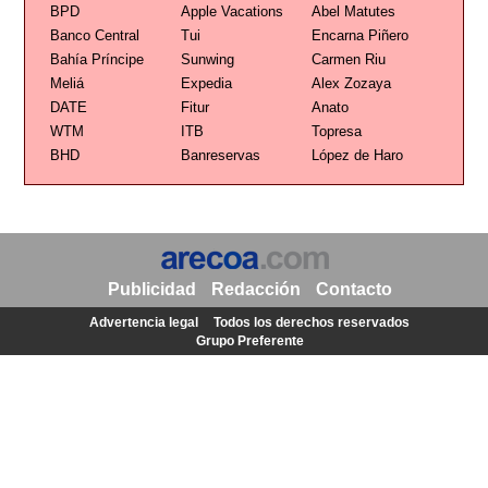
BPD
Apple Vacations
Abel Matutes
Banco Central
Tui
Encarna Piñero
Bahía Príncipe
Sunwing
Carmen Riu
Meliá
Expedia
Alex Zozaya
DATE
Fitur
Anato
WTM
ITB
Topresa
BHD
Banreservas
López de Haro
Publicidad
Redacción
Contacto
Advertencia legal
Todos los derechos reservados
Grupo Preferente