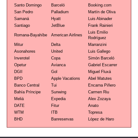
Santo Domingo
Barceló
Booking.com
San Pedro
Palladium
Martín de Oliva
Samaná
Hyatt
Luis Abinader
Santiago
JetBlue
Frank Rainieri
Luis Emilio
Romana-Bayahíbe
American Airlines
Rodríguez
Mitur
Delta
Marranzini
Asonahores
United
Luis Gallego
Inverotel
Copa
Simón Barceló
Opetur
Avianca
Gabriel Escarrer
DGII
Gol
Miguel Fluxá
BPD
Apple Vacations
Abel Matutes
Banco Central
Tui
Encarna Piñero
Bahía Príncipe
Sunwing
Carmen Riu
Meliá
Expedia
Alex Zozaya
DATE
Fitur
Anato
WTM
ITB
Topresa
BHD
Banreservas
López de Haro