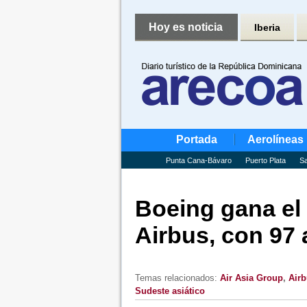
Hoy es noticia
Iberia
Portada
Aerolíneas
Punta Cana-Bávaro
Puerto Plata
Sa
Boeing gana el 
Airbus, con 97 
Temas relacionados:
Air Asia Group
,
Airb
Sudeste asiático