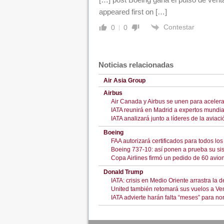
appeared first on […]
Contestar
0
0
Noticias relacionadas
Air Asia Group
Airbus
Air Canada y Airbus se unen para acelera
IATA reunirá en Madrid a expertos mundiale
IATA analizará junto a líderes de la aviaci
Boeing
FAA autorizará certificados para todos l
Boeing 737-10: así ponen a prueba su sis
Copa Airlines firmó un pedido de 60 avio
Donald Trump
IATA: crisis en Medio Oriente arrastra la
United también retomará sus vuelos a Ve
IATA advierte harán falta “meses” para no