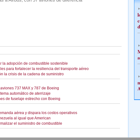
l
c
d
M
a
r la adopción de combustible sostenible
s para fortalecer la resiliencia del transporte aéreo
ón la crisis de la cadena de suministro
m
A
os aviones 737 MAX y 787 de Boeing
tema automático de aterrizaje
nes de fuselaje estrecho con Boeing
 demanda aérea y dispara los costos operativos
nezuela al igual que American
rmalizar el suministro de combustible