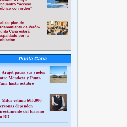
ncuentro “acceso
úblico con orden”
aliza: plan de
rdenamiento de Verón-
unta Cana estará
espaldado por la
oblación
Punta Cana
Arajet pausa sus vuelos
ntre Mendoza y Punta
ana hasta octubre
Mitur estima 605,000
ersonas dependen
irectamente del turismo
n RD