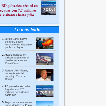
RD pulveriza récord en
legadas con 7,7 millones
e visitantes hasta julio
Lo más leído
Sergio Carlo: nueva
denuncia sobre
restricciones al acceso
público a playas
Arajet: malestar en
turistas argentinos al
quedar varados en
Punta Cana
Fallece “Alfy” Fanjul,
copropietario del
complejo Casa de
Campo
RD pulveriza récord en
llegadas con 7,7
millones de visitantes
hasta julio
Arajet pausa sus vuelos
entre Mendoza y Punta