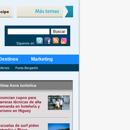
ncipe
Síguenos en:
Destinos
Marketing
Miches
Punta Bergantín
tima hora turística
nuncian cupos para
arreras técnicas de alta
emanda en hotelería y
urismo en Higuey
scuelas de surf piden
xtender a Playa