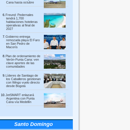
Cana hasta octubre
Freund: Pedernales
tendrá 1,700
habitaciones hoteleras
operativas al final de
2027
Gobierno entrega
remozada playa El Faro
en San Pedro de
Macorís
Plan de ordenamiento de
Verón-Punta Cana: ven
clave aportes de las
comunidades
Líderes de Santiago de
los Caballeros gestionan
con Wingo vuelo directo
desde Bogotá
JetSMART enlazará
Argentina con Punta
Cana vía Medellín
Santo Domingo