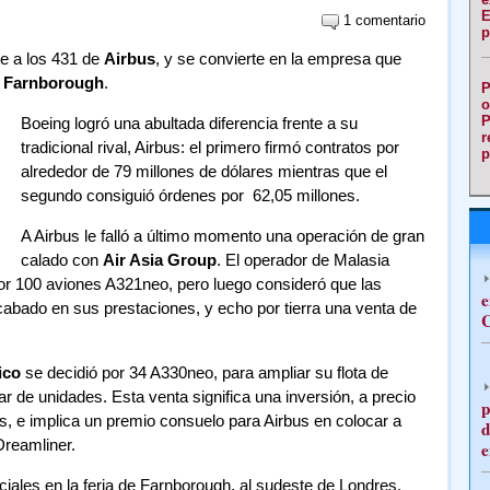
E
1 comentario
p
te a los 431 de
Airbus
, y se convierte en la empresa que
n
Farnborough
.
P
o
P
Boeing logró una abultada diferencia frente a su
r
tradicional rival, Airbus: el primero firmó contratos por
p
alrededor de 79 millones de dólares mientras que el
segundo consiguió órdenes por 62,05 millones.
A Airbus le falló a último momento una operación de gran
calado con
Air Asia Group
. El operador de Malasia
or 100 aviones A321neo, pero luego consideró que las
e
abado en sus prestaciones, y echo por tierra una venta de
C
ico
se decidió por 34 A330neo, para ampliar su flota de
r de unidades. Esta venta significa una inversión, a precio
p
s, e implica un premio consuelo para Airbus en colocar a
d
Dreamliner.
e
iales en la feria de Farnborough, al sudeste de Londres,