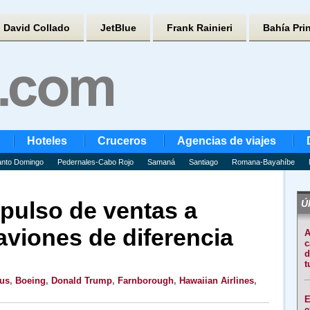
David Collado
JetBlue
Frank Rainieri
Bahía Pri
Hoteles
Cruceros
Agencias de viajes
nto Domingo
Pedernales-Cabo Rojo
Samaná
Santiago
Romana-Bayahíbe
pulso de ventas a
Úl
aviones de diferencia
A
c
d
t
us
,
Boeing
,
Donald Trump
,
Farnborough
,
Hawaiian Airlines
,
E
e