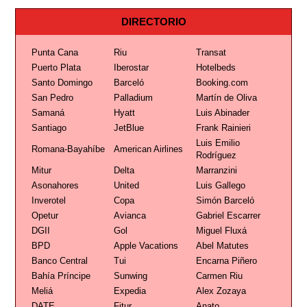
DIRECTORIO
Punta Cana
Riu
Transat
Puerto Plata
Iberostar
Hotelbeds
Santo Domingo
Barceló
Booking.com
San Pedro
Palladium
Martín de Oliva
Samaná
Hyatt
Luis Abinader
Santiago
JetBlue
Frank Rainieri
Luis Emilio
Romana-Bayahíbe
American Airlines
Rodríguez
Mitur
Delta
Marranzini
Asonahores
United
Luis Gallego
Inverotel
Copa
Simón Barceló
Opetur
Avianca
Gabriel Escarrer
DGII
Gol
Miguel Fluxá
BPD
Apple Vacations
Abel Matutes
Banco Central
Tui
Encarna Piñero
Bahía Príncipe
Sunwing
Carmen Riu
Meliá
Expedia
Alex Zozaya
DATE
Fitur
Anato