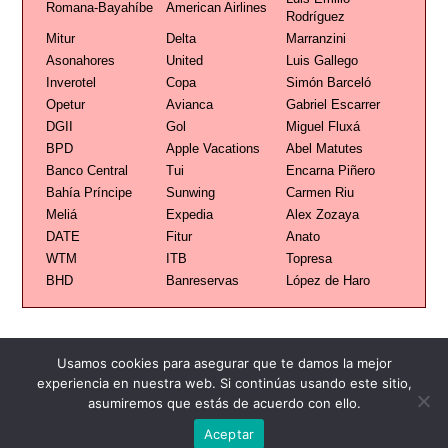
Romana-Bayahíbe
American Airlines
Rodríguez
Mitur
Delta
Marranzini
Asonahores
United
Luis Gallego
Inverotel
Copa
Simón Barceló
Opetur
Avianca
Gabriel Escarrer
DGII
Gol
Miguel Fluxá
BPD
Apple Vacations
Abel Matutes
Banco Central
Tui
Encarna Piñero
Bahía Príncipe
Sunwing
Carmen Riu
Meliá
Expedia
Alex Zozaya
DATE
Fitur
Anato
WTM
ITB
Topresa
BHD
Banreservas
López de Haro
Usamos cookies para asegurar que te damos la mejor
experiencia en nuestra web. Si continúas usando este sitio,
asumiremos que estás de acuerdo con ello.
Publicidad
Redacción
Contacto
Aceptar
Advertencia legal
Todos los derechos reservados