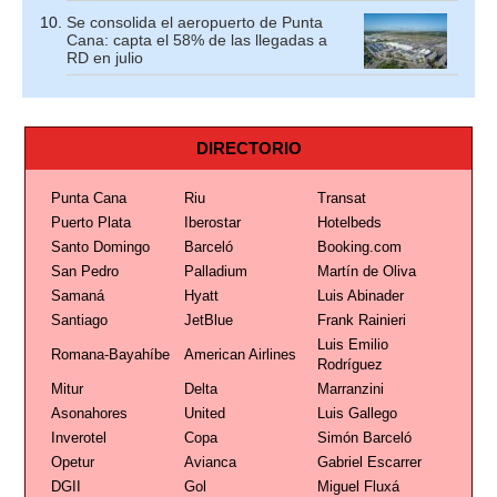
Se consolida el aeropuerto de Punta
Cana: capta el 58% de las llegadas a
RD en julio
DIRECTORIO
Punta Cana
Riu
Transat
Puerto Plata
Iberostar
Hotelbeds
Santo Domingo
Barceló
Booking.com
San Pedro
Palladium
Martín de Oliva
Samaná
Hyatt
Luis Abinader
Santiago
JetBlue
Frank Rainieri
Luis Emilio
Romana-Bayahíbe
American Airlines
Rodríguez
Mitur
Delta
Marranzini
Asonahores
United
Luis Gallego
Inverotel
Copa
Simón Barceló
Opetur
Avianca
Gabriel Escarrer
DGII
Gol
Miguel Fluxá