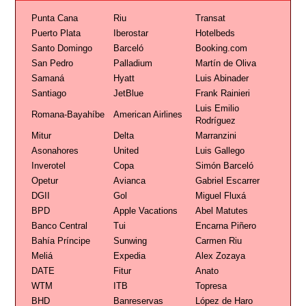
Punta Cana
Riu
Transat
Puerto Plata
Iberostar
Hotelbeds
Santo Domingo
Barceló
Booking.com
San Pedro
Palladium
Martín de Oliva
Samaná
Hyatt
Luis Abinader
Santiago
JetBlue
Frank Rainieri
Luis Emilio
Romana-Bayahíbe
American Airlines
Rodríguez
Mitur
Delta
Marranzini
Asonahores
United
Luis Gallego
Inverotel
Copa
Simón Barceló
Opetur
Avianca
Gabriel Escarrer
DGII
Gol
Miguel Fluxá
BPD
Apple Vacations
Abel Matutes
Banco Central
Tui
Encarna Piñero
Bahía Príncipe
Sunwing
Carmen Riu
Meliá
Expedia
Alex Zozaya
DATE
Fitur
Anato
WTM
ITB
Topresa
BHD
Banreservas
López de Haro