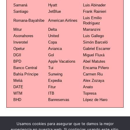
Samaná
Hyatt
Luis Abinader
Santiago
JetBlue
Frank Rainieri
Luis Emilio
Romana-Bayahíbe
American Airlines
Rodríguez
Mitur
Delta
Marranzini
Asonahores
United
Luis Gallego
Inverotel
Copa
Simón Barceló
Opetur
Avianca
Gabriel Escarrer
DGII
Gol
Miguel Fluxá
BPD
Apple Vacations
Abel Matutes
Banco Central
Tui
Encarna Piñero
Bahía Príncipe
Sunwing
Carmen Riu
Meliá
Expedia
Alex Zozaya
DATE
Fitur
Anato
WTM
ITB
Topresa
BHD
Banreservas
López de Haro
Usamos cookies para asegurar que te damos la mejor
experiencia en nuestra web. Si continúas usando este sitio,