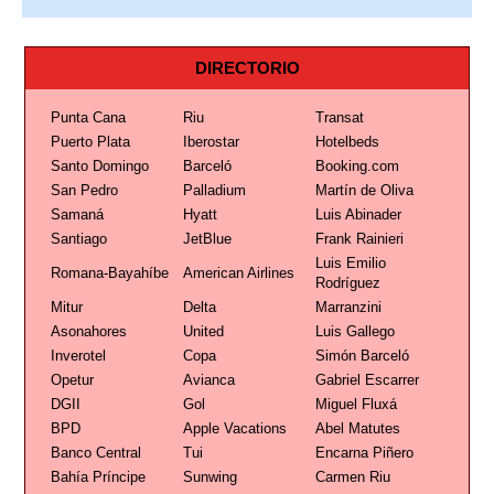
DIRECTORIO
Punta Cana
Riu
Transat
Puerto Plata
Iberostar
Hotelbeds
Santo Domingo
Barceló
Booking.com
San Pedro
Palladium
Martín de Oliva
Samaná
Hyatt
Luis Abinader
Santiago
JetBlue
Frank Rainieri
Luis Emilio
Romana-Bayahíbe
American Airlines
Rodríguez
Mitur
Delta
Marranzini
Asonahores
United
Luis Gallego
Inverotel
Copa
Simón Barceló
Opetur
Avianca
Gabriel Escarrer
DGII
Gol
Miguel Fluxá
BPD
Apple Vacations
Abel Matutes
Banco Central
Tui
Encarna Piñero
Bahía Príncipe
Sunwing
Carmen Riu