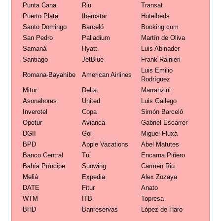
Punta Cana
Riu
Transat
Puerto Plata
Iberostar
Hotelbeds
Santo Domingo
Barceló
Booking.com
San Pedro
Palladium
Martín de Oliva
Samaná
Hyatt
Luis Abinader
Santiago
JetBlue
Frank Rainieri
Luis Emilio
Romana-Bayahíbe
American Airlines
Rodríguez
Mitur
Delta
Marranzini
Asonahores
United
Luis Gallego
Inverotel
Copa
Simón Barceló
Opetur
Avianca
Gabriel Escarrer
DGII
Gol
Miguel Fluxá
BPD
Apple Vacations
Abel Matutes
Banco Central
Tui
Encarna Piñero
Bahía Príncipe
Sunwing
Carmen Riu
Meliá
Expedia
Alex Zozaya
DATE
Fitur
Anato
WTM
ITB
Topresa
BHD
Banreservas
López de Haro