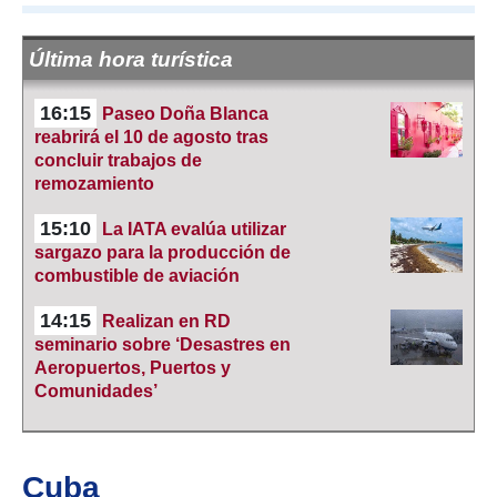
Última hora turística
16:15
Paseo Doña Blanca
reabrirá el 10 de agosto tras
concluir trabajos de
remozamiento
15:10
La IATA evalúa utilizar
sargazo para la producción de
combustible de aviación
14:15
Realizan en RD
seminario sobre ‘Desastres en
Aeropuertos, Puertos y
Comunidades’
Cuba