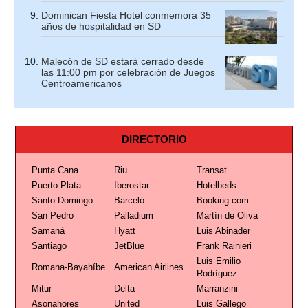
Dominican Fiesta Hotel conmemora 35
años de hospitalidad en SD
Malecón de SD estará cerrado desde
las 11:00 pm por celebración de Juegos
Centroamericanos
DIRECTORIO
Punta Cana
Riu
Transat
Puerto Plata
Iberostar
Hotelbeds
Santo Domingo
Barceló
Booking.com
San Pedro
Palladium
Martín de Oliva
Samaná
Hyatt
Luis Abinader
Santiago
JetBlue
Frank Rainieri
Luis Emilio
Romana-Bayahíbe
American Airlines
Rodríguez
Mitur
Delta
Marranzini
Asonahores
United
Luis Gallego