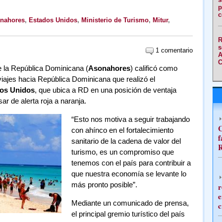
p
c
nahores
,
Estados Unidos
,
Ministerio de Turismo
,
Mitur
,
R
s
1 comentario
A
C
e la República Dominicana (
Asonahores
) calificó como
 viajes hacia República Dominicana que realizó el
os Unidos
, que ubica a RD en una posición de ventaja
sar de alerta roja a naranja.
“Esto nos motiva a seguir trabajando
C
con ahínco en el fortalecimiento
f
sanitario de la cadena de valor del
R
turismo, es un compromiso que
tenemos con el país para contribuir a
que nuestra economía se levante lo
más pronto posible”.
r
e
Mediante un comunicado de prensa,
c
el principal gremio turístico del país