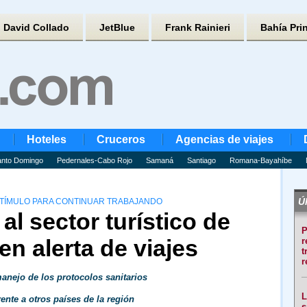
David Collado
JetBlue
Frank Rainieri
Bahía Pri
Hoteles
Cruceros
Agencias de viajes
nto Domingo
Pedernales-Cabo Rojo
Samaná
Santiago
Romana-Bayahíbe
Úl
TÍMULO PARA CONTINUAR TRABAJANDO
l sector turístico de
P
n alerta de viajes
r
t
r
anejo de los protocolos sanitarios
L
ente a otros países de la región
s