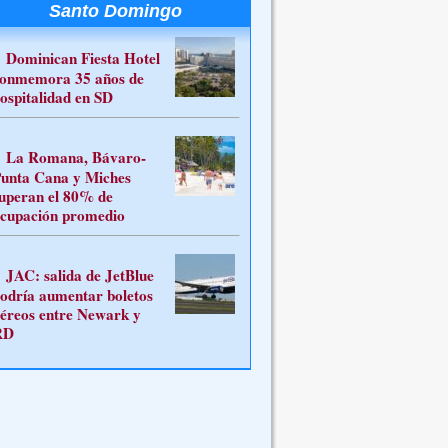
Santo Domingo
Dominican Fiesta Hotel
onmemora 35 años de
ospitalidad en SD
La Romana, Bávaro-
unta Cana y Miches
uperan el 80% de
cupación promedio
JAC: salida de JetBlue
odría aumentar boletos
éreos entre Newark y
RD