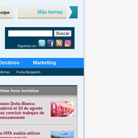
ncipe
Síguenos en:
Destinos
Marketing
Miches
Punta Bergantín
tima hora turística
aseo Doña Blanca
eabrirá el 10 de agosto
ras concluir trabajos de
emozamiento
a IATA evalúa utilizar
argazo para la