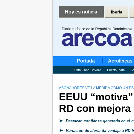
Hoy es noticia
Iberia
Portada
Aerolíneas
Punta Cana-Bávaro
Puerto Plata
Sa
ASONAHORES VE LA MEDIDA COMO UN ES
EEUU “motiva” a
RD con mejora e
Destacan confianza generada en el m
Variación de alerta da ventaja a RD fr