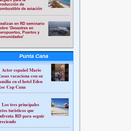
roducción de
ombustible de aviación
ealizan en RD seminario
obre ‘Desastres en
eropuertos, Puertos y
omunidades’
Punta Cana
Actor español Mario
asas vacaciona con su
amilia en el hotel Eden
oc Cap Cana
Los tres principales
etos turísticos que
nfrenta RD para seguir
reciendo