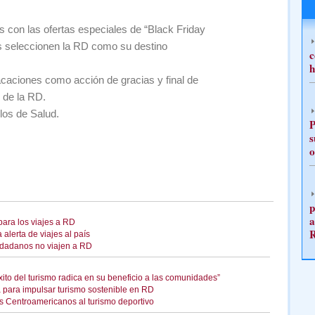
 con las ofertas especiales de “Black Friday
seleccionen la RD como su destino
c
h
caciones como acción de gracias y final de
 de la RD.
los de Salud.
P
s
o
p
a
 para los viajes a RD
alerta de viajes al país
udadanos no viajen a RD
xito del turismo radica en su beneficio a las comunidades”
a para impulsar turismo sostenible en RD
s Centroamericanos al turismo deportivo