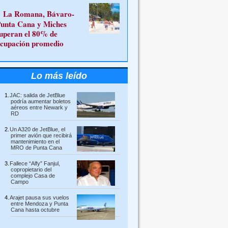
La Romana, Bávaro-
unta Cana y Miches
uperan el 80% de
cupación promedio
Lo más leído
JAC: salida de JetBlue
podría aumentar boletos
aéreos entre Newark y
RD
Un A320 de JetBlue, el
primer avión que recibirá
mantenimiento en el
MRO de Punta Cana
Fallece “Alfy” Fanjul,
copropietario del
complejo Casa de
Campo
Arajet pausa sus vuelos
entre Mendoza y Punta
Cana hasta octubre