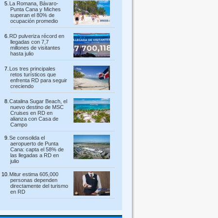
La Romana, Bávaro-
Punta Cana y Miches
superan el 80% de
ocupación promedio
RD pulveriza récord en
llegadas con 7,7
millones de visitantes
hasta julio
Los tres principales
retos turísticos que
enfrenta RD para seguir
creciendo
Catalina Sugar Beach, el
nuevo destino de MSC
Cruises en RD en
alianza con Casa de
Campo
Se consolida el
aeropuerto de Punta
Cana: capta el 58% de
las llegadas a RD en
julio
Mitur estima 605,000
personas dependen
directamente del turismo
en RD