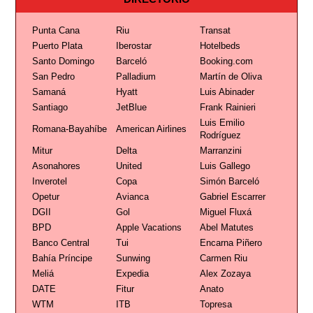
Punta Cana
Riu
Transat
Puerto Plata
Iberostar
Hotelbeds
Santo Domingo
Barceló
Booking.com
San Pedro
Palladium
Martín de Oliva
Samaná
Hyatt
Luis Abinader
Santiago
JetBlue
Frank Rainieri
Luis Emilio
Romana-Bayahíbe
American Airlines
Rodríguez
Mitur
Delta
Marranzini
Asonahores
United
Luis Gallego
Inverotel
Copa
Simón Barceló
Opetur
Avianca
Gabriel Escarrer
DGII
Gol
Miguel Fluxá
BPD
Apple Vacations
Abel Matutes
Banco Central
Tui
Encarna Piñero
Bahía Príncipe
Sunwing
Carmen Riu
Meliá
Expedia
Alex Zozaya
DATE
Fitur
Anato
WTM
ITB
Topresa