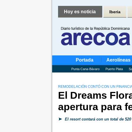
Hoy es noticia
Iberia
Portada
Aerolíneas
Punta Cana-Bávaro
Puerto Plata
Sa
REMODELACIÓN CONTÓ CON UN FINANCIA
El Dreams Flor
apertura para f
El resort contará con un total de 520