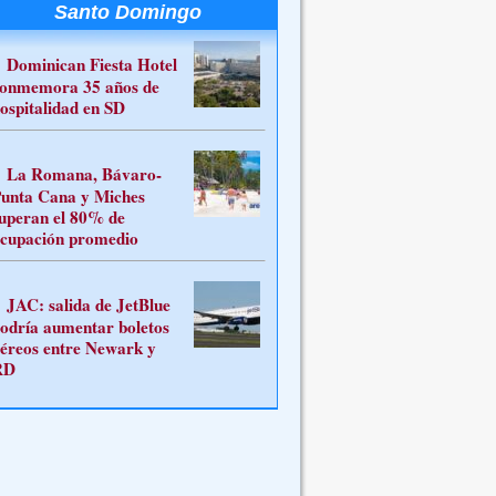
Santo Domingo
Dominican Fiesta Hotel
onmemora 35 años de
ospitalidad en SD
La Romana, Bávaro-
unta Cana y Miches
uperan el 80% de
cupación promedio
JAC: salida de JetBlue
odría aumentar boletos
éreos entre Newark y
RD