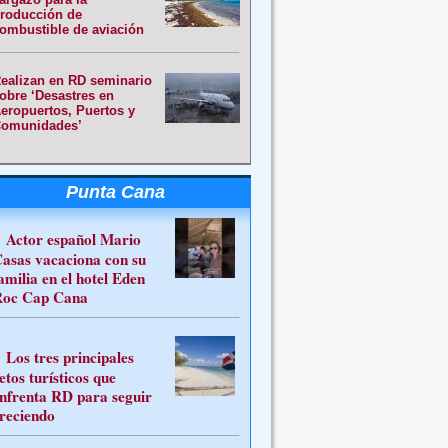
roducción de
ombustible de aviación
ealizan en RD seminario
obre ‘Desastres en
eropuertos, Puertos y
omunidades’
Punta Cana
Actor español Mario
asas vacaciona con su
amilia en el hotel Eden
oc Cap Cana
Los tres principales
etos turísticos que
nfrenta RD para seguir
reciendo