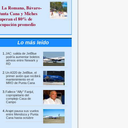
La Romana, Bávaro-
unta Cana y Miches
uperan el 80% de
cupación promedio
Lo más leído
JAC: salida de JetBlue
podría aumentar boletos
aéreos entre Newark y
RD
Un A320 de JetBlue, el
primer avión que recibirá
mantenimiento en el
MRO de Punta Cana
Fallece “Alfy” Fanjul,
copropietario del
complejo Casa de
Campo
Arajet pausa sus vuelos
entre Mendoza y Punta
Cana hasta octubre