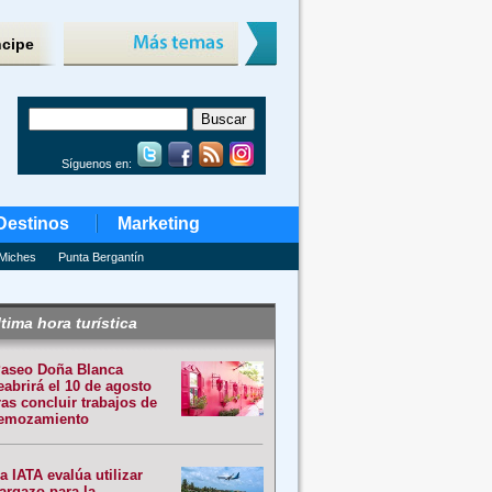
ncipe
Síguenos en:
Destinos
Marketing
Miches
Punta Bergantín
tima hora turística
aseo Doña Blanca
eabrirá el 10 de agosto
ras concluir trabajos de
emozamiento
a IATA evalúa utilizar
argazo para la