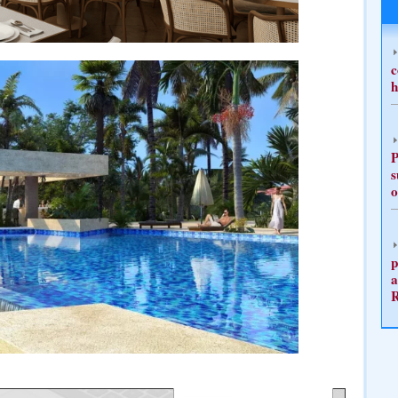
c
h
P
s
o
p
a