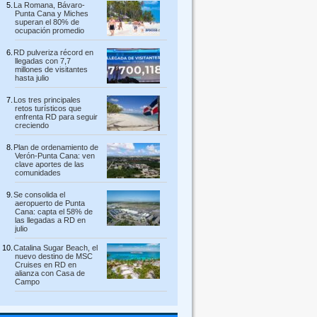
La Romana, Bávaro-
Punta Cana y Miches
superan el 80% de
ocupación promedio
RD pulveriza récord en
llegadas con 7,7
millones de visitantes
hasta julio
Los tres principales
retos turísticos que
enfrenta RD para seguir
creciendo
Plan de ordenamiento de
Verón-Punta Cana: ven
clave aportes de las
comunidades
Se consolida el
aeropuerto de Punta
Cana: capta el 58% de
las llegadas a RD en
julio
Catalina Sugar Beach, el
nuevo destino de MSC
Cruises en RD en
alianza con Casa de
Campo