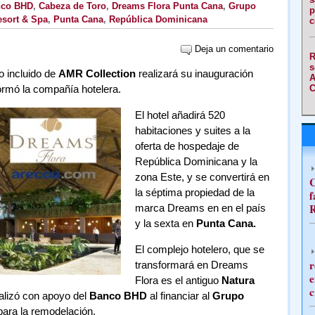
co BHD
,
Cabeza de Toro
,
Dreams Flora Punta Cana
,
Grupo
p
esort & Spa
,
Punta Cana
,
República Dominicana
c
Deja un comentario
R
s
o incluido de
AMR Collection
realizará su inauguración
A
formó la compañía hotelera.
C
El hotel añadirá 520
habitaciones y suites a la
oferta de hospedaje de
República Dominicana y la
zona Este, y se convertirá en
C
la séptima propiedad de la
f
R
marca Dreams en en el país
y la sexta en
Punta Cana.
El complejo hotelero, que se
r
transformará en Dreams
e
Flora es el antiguo
Natura
c
alizó con apoyo del
Banco BHD
al financiar al
Grupo
ara la remodelación.