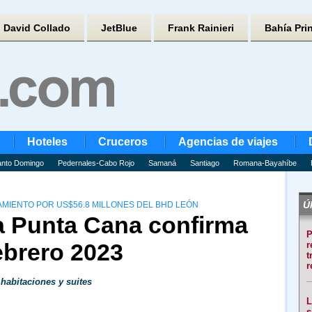
David Collado
JetBlue
Frank Rainieri
Bahía Pri
Hoteles
Cruceros
Agencias de viajes
nto Domingo
Pedernales-Cabo Rojo
Samaná
Santiago
Romana-Bayahíbe
Úl
MIENTO POR US$56.8 MILLONES DEL BHD LEÓN
a Punta Cana confirma
P
ebrero 2023
r
t
r
 habitaciones y suites
L
s