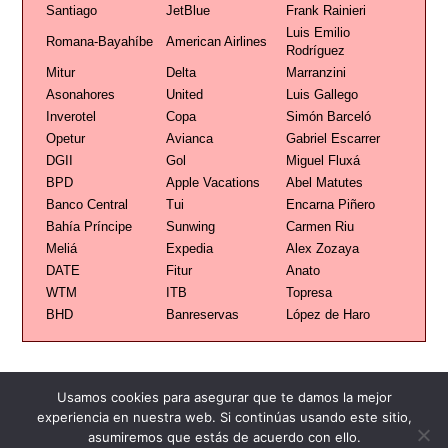
Santiago
JetBlue
Frank Rainieri
Luis Emilio
Romana-Bayahíbe
American Airlines
Rodríguez
Mitur
Delta
Marranzini
Asonahores
United
Luis Gallego
Inverotel
Copa
Simón Barceló
Opetur
Avianca
Gabriel Escarrer
DGII
Gol
Miguel Fluxá
BPD
Apple Vacations
Abel Matutes
Banco Central
Tui
Encarna Piñero
Bahía Príncipe
Sunwing
Carmen Riu
Meliá
Expedia
Alex Zozaya
DATE
Fitur
Anato
WTM
ITB
Topresa
BHD
Banreservas
López de Haro
Usamos cookies para asegurar que te damos la mejor
experiencia en nuestra web. Si continúas usando este sitio,
asumiremos que estás de acuerdo con ello.
Publicidad
Redacción
Contacto