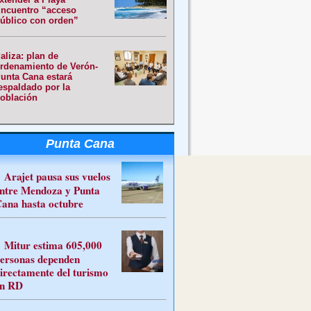
ncuentro “acceso
úblico con orden”
aliza: plan de
rdenamiento de Verón-
unta Cana estará
espaldado por la
oblación
Punta Cana
Arajet pausa sus vuelos
ntre Mendoza y Punta
ana hasta octubre
Mitur estima 605,000
ersonas dependen
irectamente del turismo
n RD