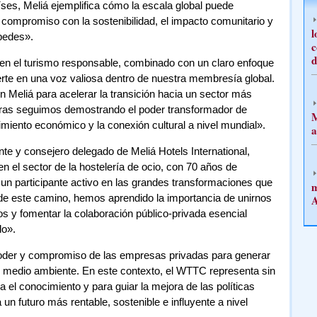
ses, Meliá ejemplifica cómo la escala global puede
compromiso con la sostenibilidad, el impacto comunitario y
l
pedes».
c
d
a en el turismo responsable, combinado con un claro enfoque
vierte en una voz valiosa dentro de nuestra membresía global.
Meliá para acelerar la transición hacia un sector más
entras seguimos demostrando el poder transformador de
M
miento económico y la conexión cultural a nivel mundial».
a
nte y consejero delegado de Meliá Hotels International,
n el sector de la hostelería de ocio, con 70 años de
o un participante activo en las grandes transformaciones que
m
 de este camino, hemos aprendido la importancia de unirnos
A
s y fomentar la colaboración público-privada esencial
do».
oder y compromiso de las empresas privadas para generar
el medio ambiente. En este contexto, el WTTC representa sin
 el conocimiento y para guiar la mejora de las políticas
 un futuro más rentable, sostenible e influyente a nivel