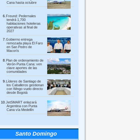
Cana hasta octubre
Freund: Pedernales
tendrá 1,700
habitaciones hoteleras
operativas al final de
2027
Gobierno entrega
remozada playa El Faro
en San Pedro de
Macorís
Plan de ordenamiento de
Verón-Punta Cana: ven
clave aportes de las
comunidades
Líderes de Santiago de
los Caballeros gestionan
con Wingo vuelo directo
desde Bogotá
JetSMART enlazará
Argentina con Punta
Cana vía Medellín
Santo Domingo