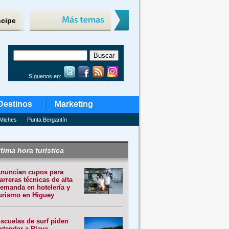
ncipe
Síguenos en:
Destinos
Marketing
Miches
Punta Bergantín
tima hora turística
nuncian cupos para
arreras técnicas de alta
emanda en hotelería y
urismo en Higuey
scuelas de surf piden
xtender a Playa