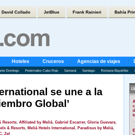
David Collado
JetBlue
Frank Rainieri
Bahía Pri
Hoteles
Cruceros
Agencias de viajes
nto Domingo
Pedernales-Cabo Rojo
Samaná
Santiago
Romana-Bayahíbe
ernational se une a la
Úl
embro Global’
A
c
d
t
& Resorts
,
Affiliated by Meliá
,
Gabriel Escarrer
,
Gloria Guevara
,
els & Resorts
,
Meliá Hotels International
,
Paradisus by Meliá
,
E
C
,
Zel
e