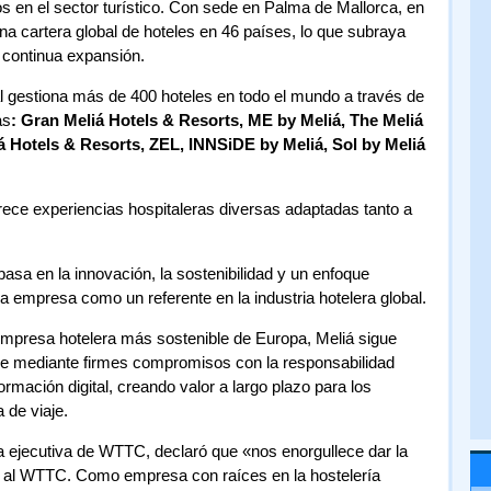
os en el sector turístico. Con sede en Palma de Mallorca, en
na cartera global de hoteles en 46 países, lo que subraya
 continua expansión.
al gestiona más de 400 hoteles en todo el mundo a través de
as
: Gran Meliá Hotels & Resorts, ME by Meliá, The Meliá
iá Hotels & Resorts, ZEL, INNSiDE by Meliá, Sol by Meliá
rece experiencias hospitaleras diversas adaptadas tanto a
basa en la innovación, la sostenibilidad y un enfoque
la empresa como un referente en la industria hotelera global.
presa hotelera más sostenible de Europa, Meliá sigue
e mediante firmes compromisos con la responsabilidad
ormación digital, creando valor a largo plazo para los
 de viaje.
ra ejecutiva de WTTC, declaró que «nos enorgullece dar la
al al WTTC. Como empresa con raíces en la hostelería