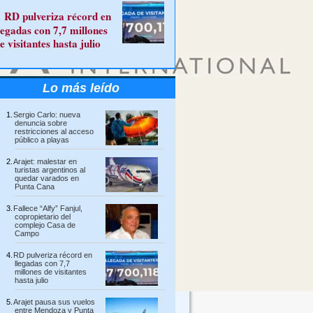
RD pulveriza récord en
legadas con 7,7 millones
e visitantes hasta julio
Lo más leído
Sergio Carlo: nueva
denuncia sobre
restricciones al acceso
público a playas
Arajet: malestar en
turistas argentinos al
quedar varados en
Punta Cana
Fallece “Alfy” Fanjul,
copropietario del
complejo Casa de
Campo
RD pulveriza récord en
llegadas con 7,7
millones de visitantes
hasta julio
Arajet pausa sus vuelos
entre Mendoza y Punta