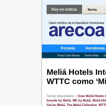
Hoy es noticia
Iberia
Portada
Aerolíneas
Punta Cana-Bávaro
Puerto Plata
Sa
Meliá Hotels Int
WTTC como ‘Mi
Temas relacionados:
: Gran Meliá Hotels 
Innside by Meliá
,
ME by Meliá
,
Meliá Hot
Sol by Meliá
,
The Meliá Collection
,
WTT