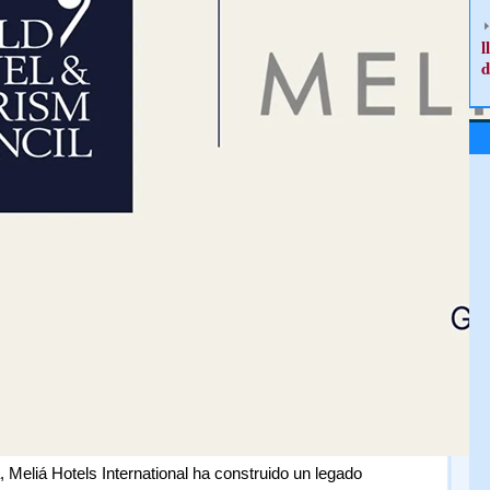
l
d
Meliá Hotels International ha construido un legado