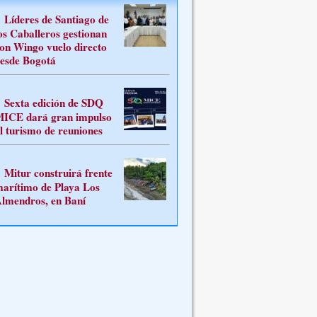
Líderes de Santiago de
os Caballeros gestionan
on Wingo vuelo directo
esde Bogotá
Sexta edición de SDQ
ICE dará gran impulso
l turismo de reuniones
Mitur construirá frente
arítimo de Playa Los
lmendros, en Baní