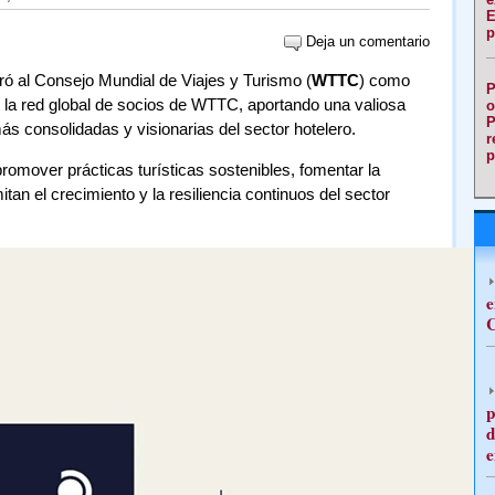
E
p
Deja un comentario
ró al Consejo Mundial de Viajes y Turismo (
WTTC
) como
P
la red global de socios de WTTC, aportando una valiosa
o
P
s consolidadas y visionarias del sector hotelero.
r
p
romover prácticas turísticas sostenibles, fomentar la
tan el crecimiento y la resiliencia continuos del sector
e
C
p
d
e