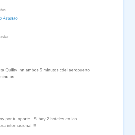
años
ro Asustao
estar
eta Quility Inn ambos 5 minutos cdel aeropuerto
minutos.
ny por tu aporte . Si hay 2 hoteles en las
ra internacional !!!