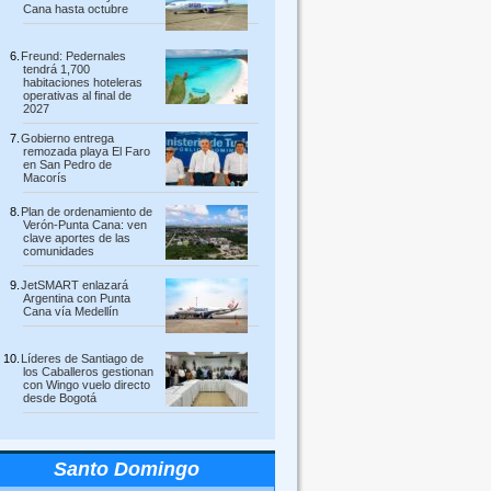
Cana hasta octubre
Freund: Pedernales
tendrá 1,700
habitaciones hoteleras
operativas al final de
2027
Gobierno entrega
remozada playa El Faro
en San Pedro de
Macorís
Plan de ordenamiento de
Verón-Punta Cana: ven
clave aportes de las
comunidades
JetSMART enlazará
Argentina con Punta
Cana vía Medellín
Líderes de Santiago de
los Caballeros gestionan
con Wingo vuelo directo
desde Bogotá
Santo Domingo