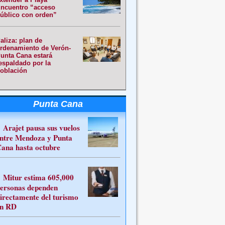
ncuentro “acceso
úblico con orden”
aliza: plan de
rdenamiento de Verón-
unta Cana estará
espaldado por la
oblación
Punta Cana
Arajet pausa sus vuelos
ntre Mendoza y Punta
ana hasta octubre
Mitur estima 605,000
ersonas dependen
irectamente del turismo
n RD