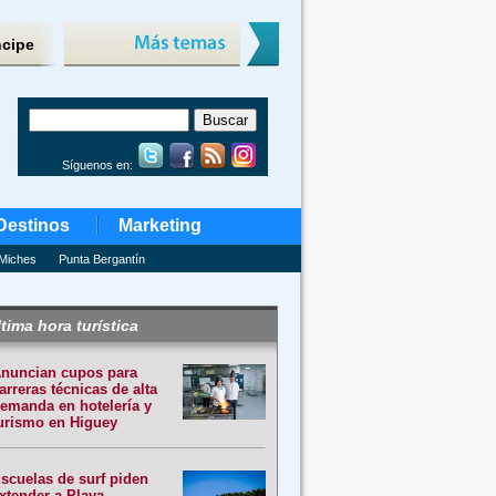
ncipe
Síguenos en:
Destinos
Marketing
Miches
Punta Bergantín
tima hora turística
nuncian cupos para
arreras técnicas de alta
emanda en hotelería y
urismo en Higuey
scuelas de surf piden
xtender a Playa