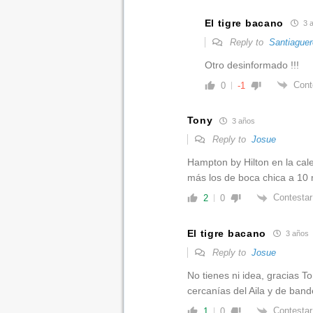
El tigre bacano
3 
Reply to
Santiague
Otro desinformado !!!
Cont
0
-1
Tony
3 años
Reply to
Josue
Hampton by Hilton en la cal
más los de boca chica a 10 
Contestar
2
0
El tigre bacano
3 años
Reply to
Josue
No tienes ni idea, gracias To
cercanías del Aila y de bande
Contestar
1
0