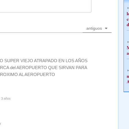
l
c
d
antiguos
M
a
RTO SUPER VIEJO ATRAPADO EN LOS AÑOS
ERCA del AEROPUERTO QUE SIRVAN PARA
 PROXIMO AL AEROPUERTO
m
A
3 años
r