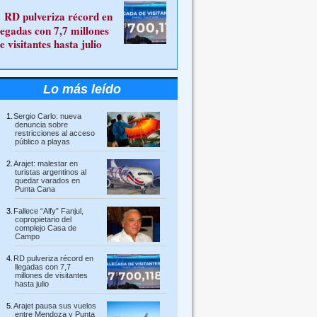
RD pulveriza récord en
legadas con 7,7 millones
e visitantes hasta julio
Lo más leído
Sergio Carlo: nueva
denuncia sobre
restricciones al acceso
público a playas
Arajet: malestar en
turistas argentinos al
quedar varados en
Punta Cana
Fallece “Alfy” Fanjul,
copropietario del
complejo Casa de
Campo
RD pulveriza récord en
llegadas con 7,7
millones de visitantes
hasta julio
Arajet pausa sus vuelos
entre Mendoza y Punta