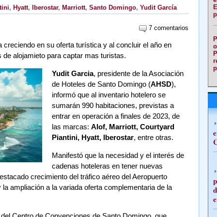
E
ini
,
Hyatt
,
Iberostar
,
Marriott
,
Santo Domingo
,
Yudit García
p
7 comentarios
P
 creciendo en su oferta turística y al concluir el año en
o
P
de alojamieto para captar mas turistas.
r
p
Yudit Garcia
, presidente de la Asociación
de Hoteles de Santo Domingo (
AHSD
),
informó que al inventario hotelero se
sumarán 990 habitaciones, previstas a
entrar en operación a finales de 2023, de
las marcas:
Alof, Marriott, Courtyard
e
Piantini, Hyatt, Iberostar
, entre otras.
C
Manifestó que la necesidad y el interés de
cadenas hoteleras en tener nuevas
destacado crecimiento del tráfico aéreo del Aeropuerto
p
y la ampliación a la variada oferta complementaria de la
d
e
ras del Centro de Convenciones de Santo Domingo, que