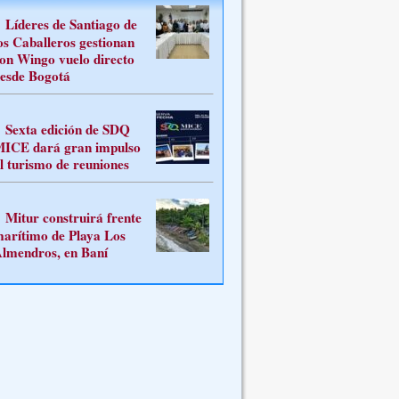
Líderes de Santiago de
os Caballeros gestionan
on Wingo vuelo directo
esde Bogotá
Sexta edición de SDQ
ICE dará gran impulso
l turismo de reuniones
Mitur construirá frente
arítimo de Playa Los
lmendros, en Baní