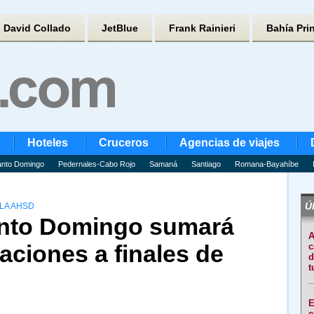
David Collado
JetBlue
Frank Rainieri
Bahía Pri
Hoteles
Cruceros
Agencias de viajes
nto Domingo
Pedernales-Cabo Rojo
Samaná
Santiago
Romana-Bayahíbe
Úl
LA AHSD
anto Domingo sumará
A
taciones a finales de
c
d
t
E
e