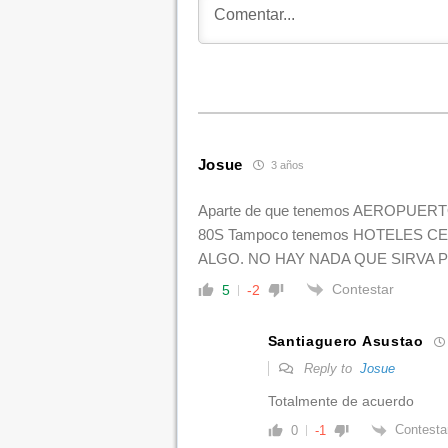
Josue
3 años
Aparte de que tenemos AEROPUE
80S Tampoco tenemos HOTELES C
ALGO. NO HAY NADA QUE SIRVA
Contestar
5
-2
Santiaguero Asustao
Reply to
Josue
Totalmente de acuerdo
Contesta
0
-1