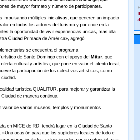
iones de mayor formato y número de participantes.
l
s impulsando múltiples iniciativas, que generen un impacto
d
 valor en todos los actores del turismo y por ende en la
ntes la oportunidad de vivir experiencias únicas, más allá
uestra Ciudad Primada de América», agregó.
plementarias se encuentra el programa
 Turístico de Santo Domingo con el apoyo del
Mitur
, que
rta cultural y artística, que pone en valor el talento local,
ueve la participación de los colectivos artísticos, como
a ciudad.
alidad turística QUALITUR, para mejorar y garantizar la
la Ciudad de manera continua.
en valor de varios museos, templos y monumentos
zada en MICE de RD, tendrá lugar en la Ciudad de Santo
 «Una ocasión para que los suplidores locales de todo el
compradores invitados, seleccionados por su potencial para