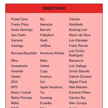
DIRECTORIO
Punta Cana
Riu
Transat
Puerto Plata
Iberostar
Hotelbeds
Santo Domingo
Barceló
Booking.com
San Pedro
Palladium
Martín de Oliva
Samaná
Hyatt
Luis Abinader
Santiago
JetBlue
Frank Rainieri
Luis Emilio
Romana-Bayahíbe
American Airlines
Rodríguez
Mitur
Delta
Marranzini
Asonahores
United
Luis Gallego
Inverotel
Copa
Simón Barceló
Opetur
Avianca
Gabriel Escarrer
DGII
Gol
Miguel Fluxá
BPD
Apple Vacations
Abel Matutes
Banco Central
Tui
Encarna Piñero
Bahía Príncipe
Sunwing
Carmen Riu
Meliá
Expedia
Alex Zozaya