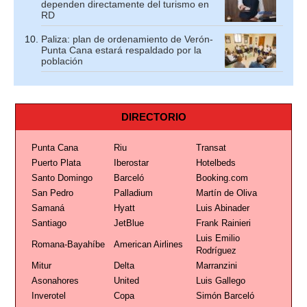
dependen directamente del turismo en
RD
Paliza: plan de ordenamiento de Verón-
Punta Cana estará respaldado por la
población
DIRECTORIO
Punta Cana
Riu
Transat
Puerto Plata
Iberostar
Hotelbeds
Santo Domingo
Barceló
Booking.com
San Pedro
Palladium
Martín de Oliva
Samaná
Hyatt
Luis Abinader
Santiago
JetBlue
Frank Rainieri
Luis Emilio
Romana-Bayahíbe
American Airlines
Rodríguez
Mitur
Delta
Marranzini
Asonahores
United
Luis Gallego
Inverotel
Copa
Simón Barceló