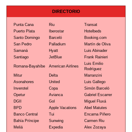
DIRECTORIO
Punta Cana
Riu
Transat
Puerto Plata
Iberostar
Hotelbeds
Santo Domingo
Barceló
Booking.com
San Pedro
Palladium
Martín de Oliva
Samaná
Hyatt
Luis Abinader
Santiago
JetBlue
Frank Rainieri
Luis Emilio
Romana-Bayahíbe
American Airlines
Rodríguez
Mitur
Delta
Marranzini
Asonahores
United
Luis Gallego
Inverotel
Copa
Simón Barceló
Opetur
Avianca
Gabriel Escarrer
DGII
Gol
Miguel Fluxá
BPD
Apple Vacations
Abel Matutes
Banco Central
Tui
Encarna Piñero
Bahía Príncipe
Sunwing
Carmen Riu
Meliá
Expedia
Alex Zozaya