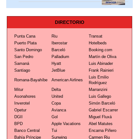
DIRECTORIO
Punta Cana
Riu
Transat
Puerto Plata
Iberostar
Hotelbeds
Santo Domingo
Barceló
Booking.com
San Pedro
Palladium
Martín de Oliva
Samaná
Hyatt
Luis Abinader
Santiago
JetBlue
Frank Rainieri
Luis Emilio
Romana-Bayahíbe
American Airlines
Rodríguez
Mitur
Delta
Marranzini
Asonahores
United
Luis Gallego
Inverotel
Copa
Simón Barceló
Opetur
Avianca
Gabriel Escarrer
DGII
Gol
Miguel Fluxá
BPD
Apple Vacations
Abel Matutes
Banco Central
Tui
Encarna Piñero
Bahía Príncipe
Sunwing
Carmen Riu