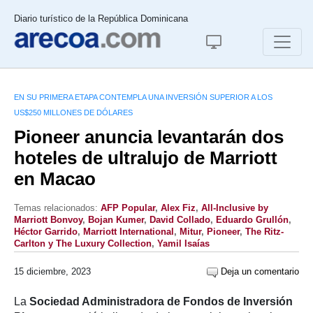
Diario turístico de la República Dominicana
EN SU PRIMERA ETAPA CONTEMPLA UNA INVERSIÓN SUPERIOR A LOS
US$250 MILLONES DE DÓLARES
Pioneer anuncia levantarán dos
hoteles de ultralujo de Marriott
en Macao
Temas relacionados:
AFP Popular
,
Alex Fiz
,
All-Inclusive by
Marriott Bonvoy
,
Bojan Kumer
,
David Collado
,
Eduardo Grullón
,
Héctor Garrido
,
Marriott International
,
Mitur
,
Pioneer
,
The Ritz-
Carlton y The Luxury Collection
,
Yamil Isaías
15 diciembre, 2023
Deja un comentario
La
Sociedad Administradora de Fondos de Inversión