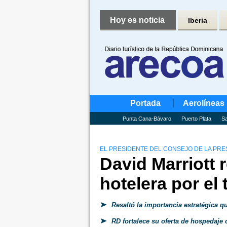
Hoy es noticia
Iberia
Portada
Aerolíneas
Punta Cana-Bávaro
Puerto Plata
Sa
EL PRESIDENTE DEL CONSEJO DE LA PREST
David Marriott 
hotelera por el
Resaltó la importancia estratégica qu
RD fortalece su oferta de hospedaje 