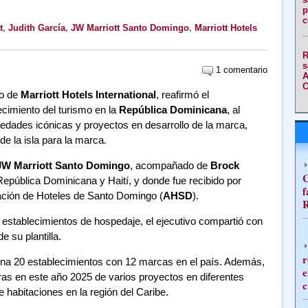
p
c
t
,
Judith García
,
JW Marriott Santo Domingo
,
Marriott Hotels
R
s
1 comentario
A
C
jo de
Marriott Hotels International
, reafirmó el
cimiento del turismo en la
República Dominicana
, al
opiedades icónicas y proyectos en desarrollo de la marca,
e la isla para la marca.
JW Marriott Santo Domingo
, acompañado de
Brock
C
 República Dominicana y Haití, y donde fue recibido por
f
iación de Hoteles de Santo Domingo (
AHSD
).
R
s establecimientos de hospedaje, el ejecutivo compartió con
 su plantilla.
r
ona 20 establecimientos con 12 marcas en el país. Además,
e
ras en este año 2025 de varios proyectos en diferentes
c
 habitaciones en la región del Caribe.