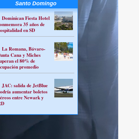
Santo Domingo
Dominican Fiesta Hotel
onmemora 35 años de
ospitalidad en SD
La Romana, Bávaro-
unta Cana y Miches
uperan el 80% de
cupación promedio
JAC: salida de JetBlue
odría aumentar boletos
éreos entre Newark y
RD