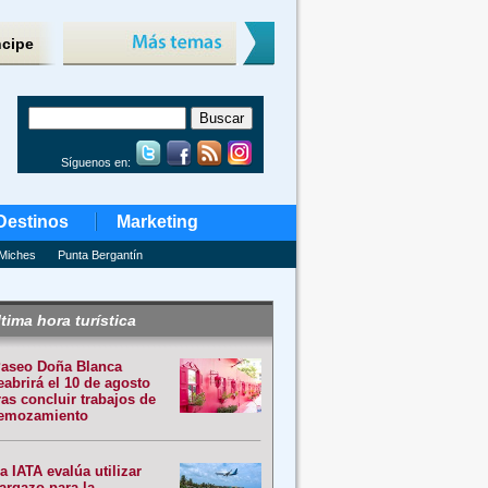
ncipe
Síguenos en:
Destinos
Marketing
Miches
Punta Bergantín
tima hora turística
aseo Doña Blanca
eabrirá el 10 de agosto
ras concluir trabajos de
emozamiento
a IATA evalúa utilizar
argazo para la