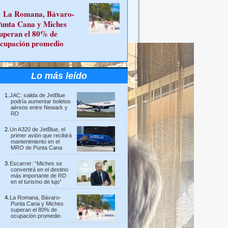
La Romana, Bávaro-
unta Cana y Miches
uperan el 80% de
cupación promedio
Lo más leído
JAC: salida de JetBlue
podría aumentar boletos
aéreos entre Newark y
RD
Un A320 de JetBlue, el
primer avión que recibirá
mantenimiento en el
MRO de Punta Cana
Escarrer: “Miches se
convertirá en el destino
más importante de RD
en el turismo de lujo”
La Romana, Bávaro-
Punta Cana y Miches
superan el 80% de
ocupación promedio