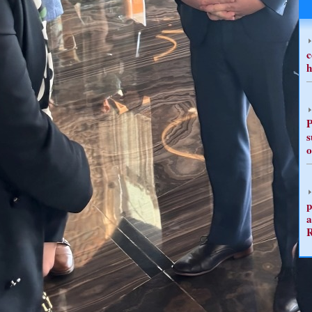
c
h
P
s
o
p
a