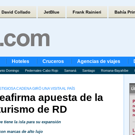
David Collado
JetBlue
Frank Rainieri
Bahía Pri
Hoteles
Cruceros
Agencias de viajes
nto Domingo
Pedernales-Cabo Rojo
Samaná
Santiago
Romana-Bayahíbe
Úl
IGIOSA CADENA GIRÓ UNA VISITA AL PAÍS
reafirma apuesta de la
P
 turismo de RD
r
t
r
e tiene la isla para su expansión
L
con marcas de alto lujo
s