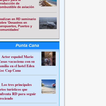
roducción de
ombustible de aviación
ealizan en RD seminario
obre ‘Desastres en
eropuertos, Puertos y
omunidades’
Punta Cana
Actor español Mario
asas vacaciona con su
amilia en el hotel Eden
oc Cap Cana
Los tres principales
etos turísticos que
nfrenta RD para seguir
reciendo