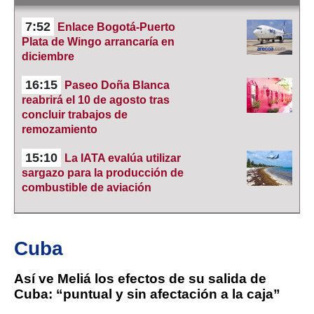
7:52
Enlace Bogotá-Puerto
Plata de Wingo arrancaría en
diciembre
16:15
Paseo Doña Blanca
reabrirá el 10 de agosto tras
concluir trabajos de
remozamiento
15:10
La IATA evalúa utilizar
sargazo para la producción de
combustible de aviación
Cuba
Así ve Meliá los efectos de su salida de
Cuba: “puntual y sin afectación a la caja”