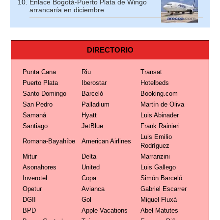
Enlace Bogotá-Puerto Plata de Wingo
arrancaría en diciembre
DIRECTORIO
Punta Cana
Riu
Transat
Puerto Plata
Iberostar
Hotelbeds
Santo Domingo
Barceló
Booking.com
San Pedro
Palladium
Martín de Oliva
Samaná
Hyatt
Luis Abinader
Santiago
JetBlue
Frank Rainieri
Luis Emilio
Romana-Bayahíbe
American Airlines
Rodríguez
Mitur
Delta
Marranzini
Asonahores
United
Luis Gallego
Inverotel
Copa
Simón Barceló
Opetur
Avianca
Gabriel Escarrer
DGII
Gol
Miguel Fluxá
BPD
Apple Vacations
Abel Matutes