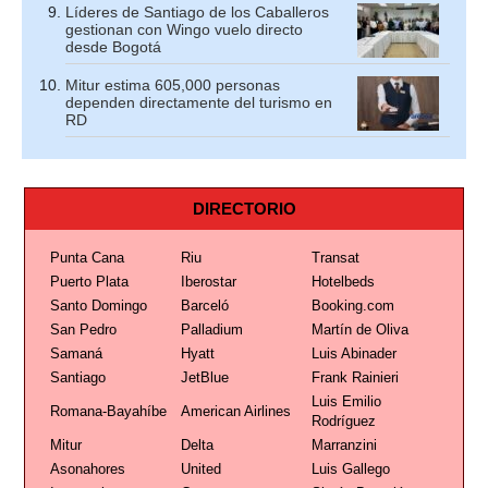
Líderes de Santiago de los Caballeros
gestionan con Wingo vuelo directo
desde Bogotá
Mitur estima 605,000 personas
dependen directamente del turismo en
RD
DIRECTORIO
Punta Cana
Riu
Transat
Puerto Plata
Iberostar
Hotelbeds
Santo Domingo
Barceló
Booking.com
San Pedro
Palladium
Martín de Oliva
Samaná
Hyatt
Luis Abinader
Santiago
JetBlue
Frank Rainieri
Luis Emilio
Romana-Bayahíbe
American Airlines
Rodríguez
Mitur
Delta
Marranzini
Asonahores
United
Luis Gallego