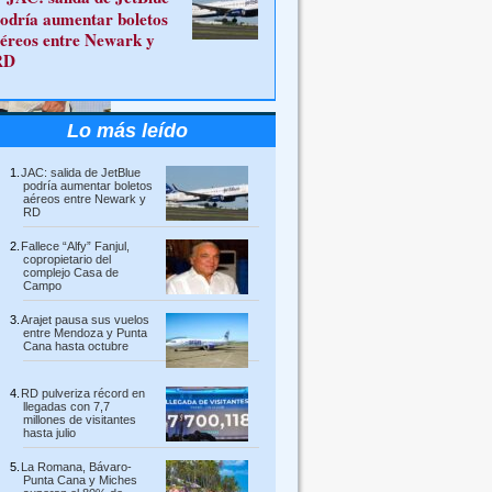
odría aumentar boletos
éreos entre Newark y
RD
Lo más leído
JAC: salida de JetBlue
podría aumentar boletos
aéreos entre Newark y
RD
Fallece “Alfy” Fanjul,
copropietario del
complejo Casa de
Campo
Arajet pausa sus vuelos
entre Mendoza y Punta
Cana hasta octubre
RD pulveriza récord en
llegadas con 7,7
millones de visitantes
hasta julio
La Romana, Bávaro-
Punta Cana y Miches