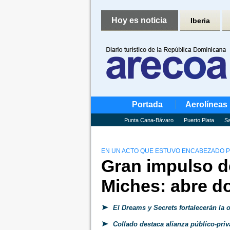
Hoy es noticia
Iberia
Portada
Aerolíneas
Punta Cana-Bávaro
Puerto Plata
Sa
EN UN ACTO QUE ESTUVO ENCABEZADO P
Gran impulso de
Miches: abre d
El Dreams y Secrets fortalecerán la 
Collado destaca alianza público-pri