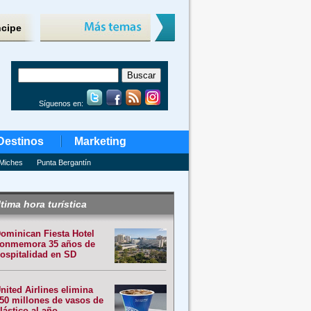
ncipe
Síguenos en:
Destinos
Marketing
Miches
Punta Bergantín
tima hora turística
ominican Fiesta Hotel
onmemora 35 años de
ospitalidad en SD
nited Airlines elimina
50 millones de vasos de
lástico al año