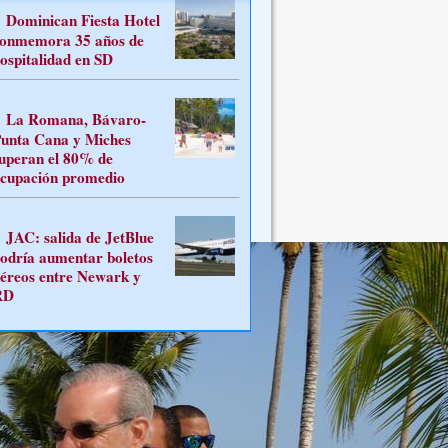
Dominican Fiesta Hotel
onmemora 35 años de
ospitalidad en SD
La Romana, Bávaro-
unta Cana y Miches
uperan el 80% de
cupación promedio
JAC: salida de JetBlue
odría aumentar boletos
éreos entre Newark y
RD