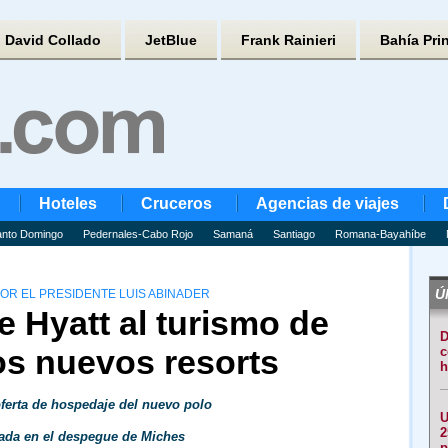
David Collado
JetBlue
Frank Rainieri
Bahía Pri
Hoteles
Cruceros
Agencias de viajes
nto Domingo
Pedernales-Cabo Rojo
Samaná
Santiago
Romana-Bayahíbe
Úl
OR EL PRESIDENTE LUIS ABINADER
 Hyatt al turismo de
D
os nuevos resorts
c
h
oferta de hospedaje del nuevo polo
U
2
vada en el despegue de Miches
p