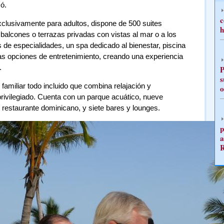
ó.
c
clusivamente para adultos, dispone de 500 suites
h
alcones o terrazas privadas con vistas al mar o a los
s de especialidades, un spa dedicado al bienestar, piscina
rsas opciones de entretenimiento, creando una experiencia
.
P
s
amiliar todo incluido que combina relajación y
o
privilegiado. Cuenta con un parque acuático, nueve
 restaurante dominicano, y siete bares y lounges.
p
a