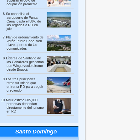
superan el 80% de
ocupación promedio
Se consolida el
aeropuerto de Punta
Cana: capta el 58% de
las llegadas a RD en
julio
Plan de ordenamiento de
Verón-Punta Cana: ven
clave aportes de las
comunidades
Líderes de Santiago de
los Caballeros gestionan
con Wingo vuelo directo
desde Bogotá
Los tres principales
retos turísticos que
enfrenta RD para seguir
creciendo
Mitur estima 605,000
personas dependen
directamente del turismo
en RD
Santo Domingo