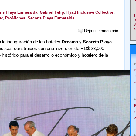
ms Playa Esmeralda
,
Gabriel Felip
,
Hyatt Inclusive Collection
,
T
er
,
ProMiches
,
Secrets Playa Esmeralda
i
3
e
Deja un comentario
la inauguración de los hoteles
Dreams
y
Secrets Playa
ísticos construidos con una inversión de RD$ 23,000
 histórico para el desarrollo económico y hotelero de la
r
e
c
P
s
o