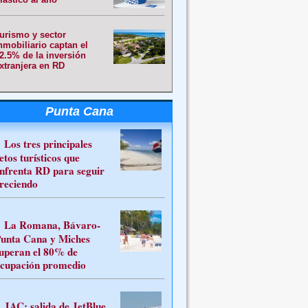
urismo y sector
nmobiliario captan el
2.5% de la inversión
xtranjera en RD
Punta Cana
Los tres principales
etos turísticos que
nfrenta RD para seguir
reciendo
La Romana, Bávaro-
unta Cana y Miches
uperan el 80% de
cupación promedio
JAC: salida de JetBlue