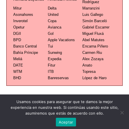
Rodríguez
Mitur
Delta
Marranzini
Asonahores
United
Luis Gallego
Inverotel
Copa
Simón Barceló
Opetur
Avianca
Gabriel Escarrer
DGII
Gol
Miguel Fluxá
BPD
Apple Vacations
Abel Matutes
Banco Central
Tui
Encarna Piñero
Bahía Príncipe
Sunwing
Carmen Riu
Meliá
Expedia
Alex Zozaya
DATE
Fitur
Anato
WTM
ITB
Topresa
BHD
Banreservas
López de Haro
Usamos cookies para asegurar que te damos la mejor
experiencia en nuestra web. Si continúas usando este sitio,
asumiremos que estás de acuerdo con ello.
Publicidad
Redacción
Contacto
Aceptar
Advertencia legal
Todos los derechos reservados
Grupo Preferente