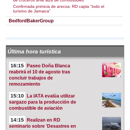
de cruceros ante alza de combustibles
Confirmada primicia de arecoa: RD capta “todo el
turismo de Jamaica”
BedfordBakerGroup
Última hora turística
16:15
Paseo Doña Blanca
reabrirá el 10 de agosto tras
concluir trabajos de
remozamiento
15:10
La IATA evalúa utilizar
sargazo para la producción de
combustible de aviación
14:15
Realizan en RD
seminario sobre ‘Desastres en