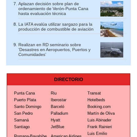
Aplazan decisión sobre plan de
ordenamiento de Verón-Punta Cana
hasta evaluación técnica
La IATA evalúa utilizar sargazo para la
producción de combustible de aviación
Realizan en RD seminario sobre
‘Desastres en Aeropuertos, Puertos y
Comunidades’
DIRECTORIO
Punta Cana
Riu
Transat
Puerto Plata
Iberostar
Hotelbeds
Santo Domingo
Barceló
Booking.com
San Pedro
Palladium
Martín de Oliva
Samaná
Hyatt
Luis Abinader
Santiago
JetBlue
Frank Rainieri
Luis Emilio
Romana-Bayahíbe
American Airlines