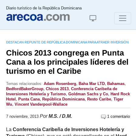
Diario turístico de la República Dominicana
DESTACAN REPUNTE DE REPÚBLICA DOMINICANA PARA ATRAER INVERSIÓN
Chicos 2013 congrega en Punta
Cana a los principales líderes del
turismo en el Caribe
Temas relacionados:
Adam Rosenberg
,
Baha Mar LTD
,
Bahamas
,
BedfordBakerGroup
,
Chicos 2013
,
Conferencia Caribeña de
Inversiones Hotelería y Turismo
,
Goldman Sachs y Co
,
Hard Rock
Hotel
,
Punta Cana
,
República Dominicana
,
Resto Caribe
,
Tiger
Wu
,
Vincent Vanderpool-Wallace
Por
M.S. / D.M.
7 noviembre, 2013
1 comentario
La
Conferencia Caribeña de Inversiones Hotelería y