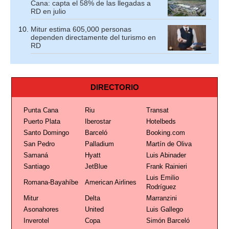
Cana: capta el 58% de las llegadas a
RD en julio
Mitur estima 605,000 personas
dependen directamente del turismo en
RD
DIRECTORIO
Punta Cana
Riu
Transat
Puerto Plata
Iberostar
Hotelbeds
Santo Domingo
Barceló
Booking.com
San Pedro
Palladium
Martín de Oliva
Samaná
Hyatt
Luis Abinader
Santiago
JetBlue
Frank Rainieri
Luis Emilio
Romana-Bayahíbe
American Airlines
Rodríguez
Mitur
Delta
Marranzini
Asonahores
United
Luis Gallego
Inverotel
Copa
Simón Barceló