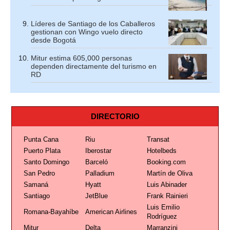
Líderes de Santiago de los Caballeros
gestionan con Wingo vuelo directo
desde Bogotá
Mitur estima 605,000 personas
dependen directamente del turismo en
RD
DIRECTORIO
Punta Cana
Riu
Transat
Puerto Plata
Iberostar
Hotelbeds
Santo Domingo
Barceló
Booking.com
San Pedro
Palladium
Martín de Oliva
Samaná
Hyatt
Luis Abinader
Santiago
JetBlue
Frank Rainieri
Luis Emilio
Romana-Bayahíbe
American Airlines
Rodríguez
Mitur
Delta
Marranzini