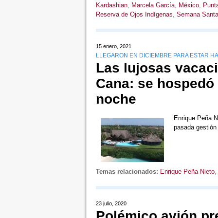
Kardashian
,
Marcela García
,
México
,
Punt
Reserva de Ojos Indígenas
,
Semana Sant
15 enero, 2021
LLEGARON EN DICIEMBRE PARA ESTAR HA
Las lujosas vacac
Cana: se hospedó e
noche
Enrique Peña Ni
pasada gestió
Temas relacionados:
Enrique Peña Nieto
23 julio, 2020
Polémico avión pre