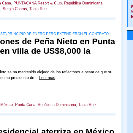
a Cana
,
PUNTACANA Resort & Club
,
República Dominicana
,
p
a
,
Sergio Chams
,
Tania Ruiz
a
STA PRINCIPIO DE ENERO PERO EXTENDIERON EL CONTRATO
iones de Peña Nieto en Punta
n villa de US$8,000 la
eto se ha mantenido alejado de los reflectores a pesar de que su
n como presidente de…
Leer más
,
México
,
Punta Cana
,
República Dominicana
,
Tania Ruiz
sidencial aterriza en México