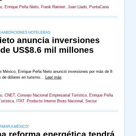
eu
,
Enrique Peña Nieto
,
Frank Rainieri
,
Juan Llado
,
PuntaCana
7 HABITACIONES HOTELERAS
ieto anuncia inversiones
 de US$8.6 mil millones
e México, Enrique Peña Nieto anunció inversiones por más de 8
es de dólares en turismo…
Leer más
eu
,
CNET
,
Consejo Nacional Empresarial Turístico
,
Enrique Peña
Turística
,
ITAT
,
Producto Interno Bruto Nacional
,
Sectur
RMAR A MÉXICO"
ma reforma energética tendrá