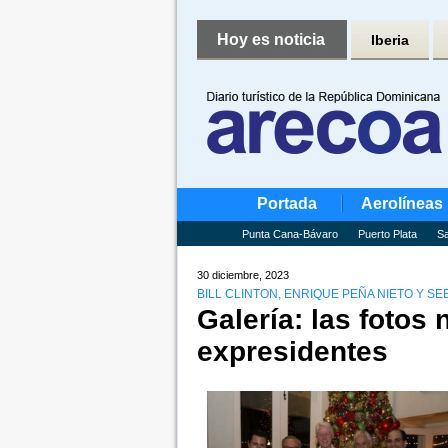
Hoy es noticia
Iberia
Portada
Aerolíneas
Punta Cana-Bávaro
Puerto Plata
Sa
30 diciembre, 2023
BILL CLINTON, ENRIQUE PEÑA NIETO Y SE
Galería: las fotos 
expresidentes