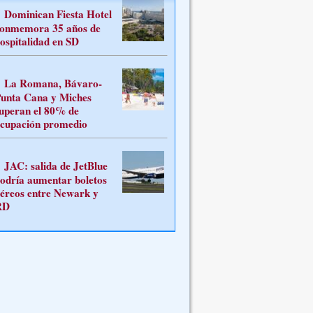
Dominican Fiesta Hotel
onmemora 35 años de
ospitalidad en SD
La Romana, Bávaro-
unta Cana y Miches
uperan el 80% de
cupación promedio
JAC: salida de JetBlue
odría aumentar boletos
éreos entre Newark y
RD