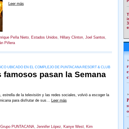
Leer más
T
i
3
e
rique Peña Nieto
,
Estados Unidos
,
Hillary Clinton
,
Joel Santos
,
án Piñera
r
GICO UBICADO EN EL COMPLEJO DE PUNTACANA RESORT & CLUB
e
s famosos pasan la Semana
c
estrella de la televisión y las redes sociales, volvió a escoger la
P
nicana para disfrutar de sus…
Leer más
s
o
,
Grupo PUNTACANA
,
Jennifer López
,
Kanye West
,
Kim