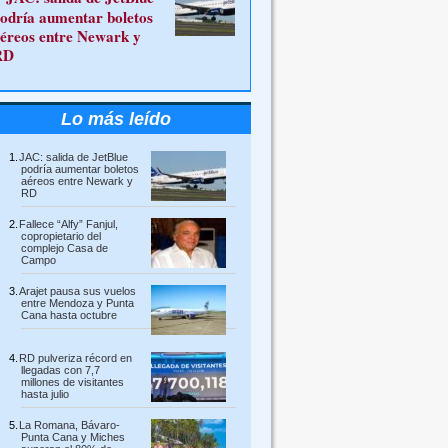
odría aumentar boletos
éreos entre Newark y
RD
Lo más leído
JAC: salida de JetBlue
podría aumentar boletos
aéreos entre Newark y
RD
Fallece “Alfy” Fanjul,
copropietario del
complejo Casa de
Campo
Arajet pausa sus vuelos
entre Mendoza y Punta
Cana hasta octubre
RD pulveriza récord en
llegadas con 7,7
millones de visitantes
hasta julio
La Romana, Bávaro-
Punta Cana y Miches