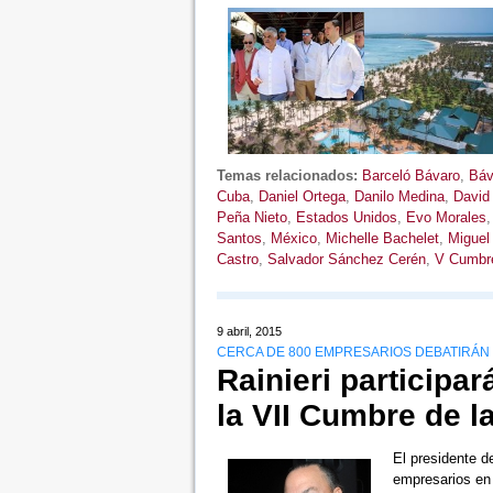
Temas relacionados:
Barceló Bávaro
,
Báv
Cuba
,
Daniel Ortega
,
Danilo Medina
,
David
Peña Nieto
,
Estados Unidos
,
Evo Morales
Santos
,
México
,
Michelle Bachelet
,
Miguel
Castro
,
Salvador Sánchez Cerén
,
V Cumbre
9 abril, 2015
CERCA DE 800 EMPRESARIOS DEBATIRÁN 
Rainieri participa
la VII Cumbre de 
El presidente d
empresarios en