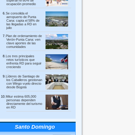
superan el 80% de
ocupación promedio
Se consolida el
aeropuerto de Punta
Cana: capta el 58% de
las llegadas a RD en
julio
Plan de ordenamiento de
Verón-Punta Cana: ven
clave aportes de las
comunidades
Los tres principales
retos turísticos que
enfrenta RD para seguir
creciendo
Líderes de Santiago de
los Caballeros gestionan
con Wingo vuelo directo
desde Bogotá
Mitur estima 605,000
personas dependen
directamente del turismo
en RD
Santo Domingo