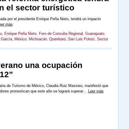
 el sector turístico
ada por el presidente Enrique Peña Nieto, tendrá un impacto
eer más
eu
,
Enrique Peña Nieto
,
Foro de Consulta Regional
,
Guanajuato
,
 García
,
México
,
Michoacán
,
Querétaro
,
San Luis Potosí
,
Sectur
verano una ocupación
012”
aria de Turismo de México, Claudia Ruiz Massieu, manifestó que
adores pronostican que este año se logrará superar…
Leer más