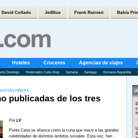
David Collado
JetBlue
Frank Rainieri
Bahía Pri
Hoteles
Cruceros
Agencias de viajes
nto Domingo
Pedernales-Cabo Rojo
Samaná
Santiago
Romana-Bayahíbe
Úl
BASTIÁN PIÑERA
no publicadas de los tres
D
c
h
Por
LV
U
Punta Cana se afianza como la cuna que mece a las grandes
2
celebridades de distintos ámbitos sociales. Esta vez, han…
p