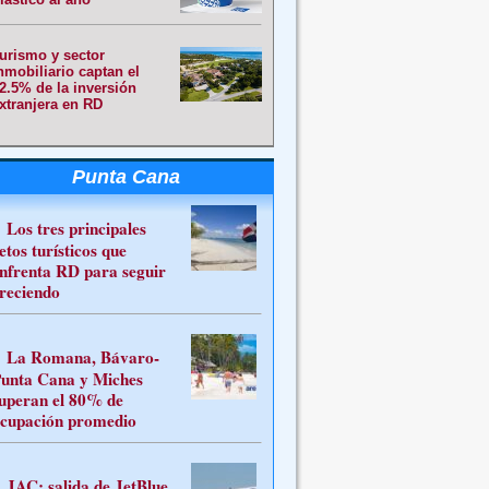
urismo y sector
nmobiliario captan el
2.5% de la inversión
xtranjera en RD
Punta Cana
Los tres principales
etos turísticos que
nfrenta RD para seguir
reciendo
La Romana, Bávaro-
unta Cana y Miches
uperan el 80% de
cupación promedio
JAC: salida de JetBlue