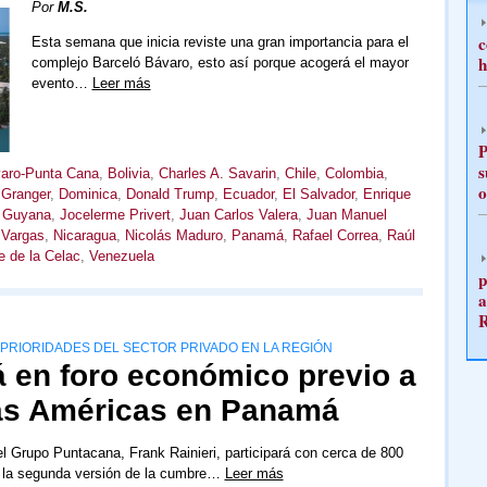
Por
M.S.
c
Esta semana que inicia reviste una gran importancia para el
h
complejo Barceló Bávaro, esto así porque acogerá el mayor
evento…
Leer más
P
s
aro-Punta Cana
,
Bolivia
,
Charles A. Savarin
,
Chile
,
Colombia
,
o
 Granger
,
Dominica
,
Donald Trump
,
Ecuador
,
El Salvador
,
Enrique
,
Guyana
,
Jocelerme Privert
,
Juan Carlos Valera
,
Juan Manuel
 Vargas
,
Nicaragua
,
Nicolás Maduro
,
Panamá
,
Rafael Correa
,
Raúl
 de la Celac
,
Venezuela
p
a
PRIORIDADES DEL SECTOR PRIVADO EN LA REGIÓN
rá en foro económico previo a
las Américas en Panamá
el Grupo Puntacana, Frank Rainieri, participará con cerca de 800
 la segunda versión de la cumbre…
Leer más