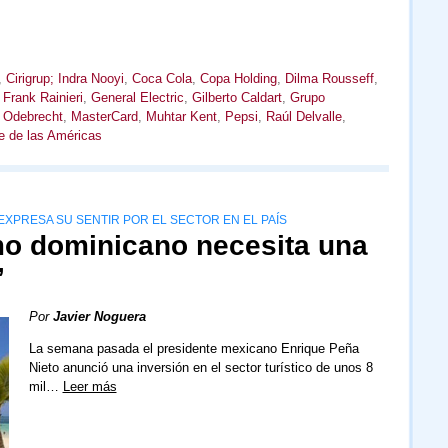
,
Cirigrup; Indra Nooyi
,
Coca Cola
,
Copa Holding
,
Dilma Rousseff
,
,
Frank Rainieri
,
General Electric
,
Gilberto Caldart
,
Grupo
 Odebrecht
,
MasterCard
,
Muhtar Kent
,
Pepsi
,
Raúl Delvalle
,
e de las Américas
XPRESA SU SENTIR POR EL SECTOR EN EL PAÍS
smo dominicano necesita una
”
Por
Javier Noguera
La semana pasada el presidente mexicano Enrique Peña
Nieto anunció una inversión en el sector turístico de unos 8
mil…
Leer más