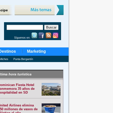
ncipe
Síguenos en:
Destinos
Marketing
Miches
Punta Bergantín
tima hora turística
ominican Fiesta Hotel
onmemora 35 años de
ospitalidad en SD
nited Airlines elimina
50 millones de vasos de
lástico al año