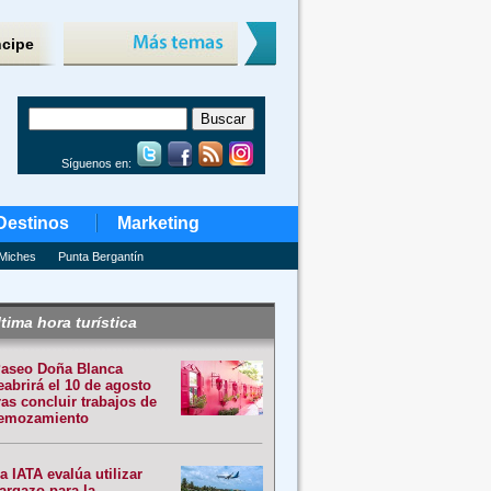
ncipe
Síguenos en:
Destinos
Marketing
Miches
Punta Bergantín
tima hora turística
aseo Doña Blanca
eabrirá el 10 de agosto
ras concluir trabajos de
emozamiento
a IATA evalúa utilizar
argazo para la