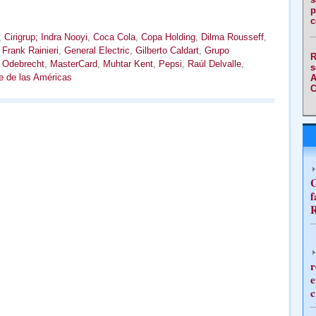
p
c
,
Cirigrup; Indra Nooyi
,
Coca Cola
,
Copa Holding
,
Dilma Rousseff
,
,
Frank Rainieri
,
General Electric
,
Gilberto Caldart
,
Grupo
R
 Odebrecht
,
MasterCard
,
Muhtar Kent
,
Pepsi
,
Raúl Delvalle
,
s
e de las Américas
A
C
C
f
R
r
e
c