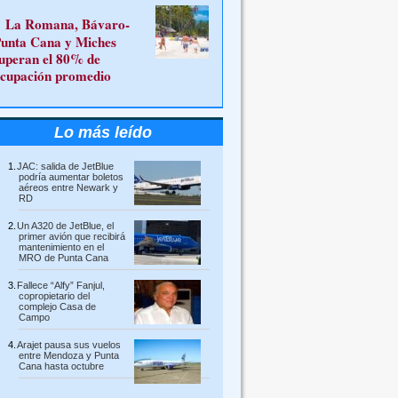
La Romana, Bávaro-
unta Cana y Miches
uperan el 80% de
cupación promedio
Lo más leído
JAC: salida de JetBlue
podría aumentar boletos
aéreos entre Newark y
RD
Un A320 de JetBlue, el
primer avión que recibirá
mantenimiento en el
MRO de Punta Cana
Fallece “Alfy” Fanjul,
copropietario del
complejo Casa de
Campo
Arajet pausa sus vuelos
entre Mendoza y Punta
Cana hasta octubre