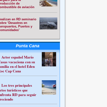
roducción de
ombustible de aviación
ealizan en RD seminario
obre ‘Desastres en
eropuertos, Puertos y
omunidades’
Punta Cana
Actor español Mario
asas vacaciona con su
amilia en el hotel Eden
oc Cap Cana
Los tres principales
etos turísticos que
nfrenta RD para seguir
reciendo