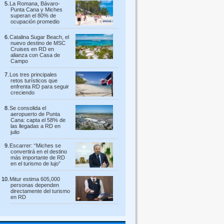
La Romana, Bávaro-
Punta Cana y Miches
superan el 80% de
ocupación promedio
Catalina Sugar Beach, el
nuevo destino de MSC
Cruises en RD en
alianza con Casa de
Campo
Los tres principales
retos turísticos que
enfrenta RD para seguir
creciendo
Se consolida el
aeropuerto de Punta
Cana: capta el 58% de
las llegadas a RD en
julio
Escarrer: “Miches se
convertirá en el destino
más importante de RD
en el turismo de lujo”
Mitur estima 605,000
personas dependen
directamente del turismo
en RD