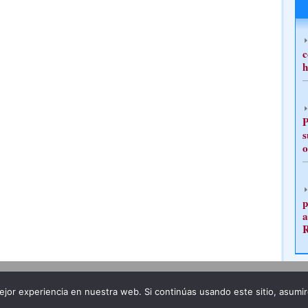
c
h
P
s
o
p
a
Publicidad
Redacción
jor experiencia en nuestra web. Si continúas usando este sitio, asumi
ncia legal
Todos los derechos reservados
Grupo Pre