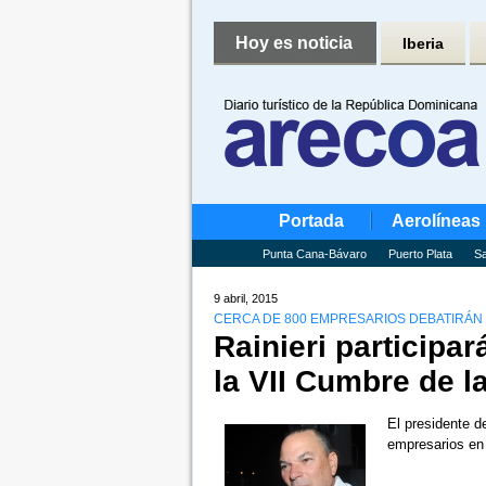
Hoy es noticia
Iberia
Portada
Aerolíneas
Punta Cana-Bávaro
Puerto Plata
Sa
9 abril, 2015
CERCA DE 800 EMPRESARIOS DEBATIRÁN 
Rainieri participa
la VII Cumbre de 
El presidente d
empresarios en