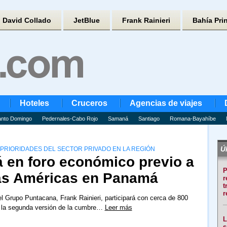
David Collado
JetBlue
Frank Rainieri
Bahía Pri
Hoteles
Cruceros
Agencias de viajes
nto Domingo
Pedernales-Cabo Rojo
Samaná
Santiago
Romana-Bayahíbe
Úl
PRIORIDADES DEL SECTOR PRIVADO EN LA REGIÓN
rá en foro económico previo a
P
las Américas en Panamá
r
t
r
el Grupo Puntacana, Frank Rainieri, participará con cerca de 800
 la segunda versión de la cumbre…
Leer más
L
s