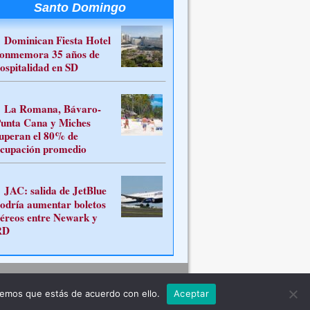
Santo Domingo
Dominican Fiesta Hotel
onmemora 35 años de
ospitalidad en SD
La Romana, Bávaro-
unta Cana y Miches
uperan el 80% de
cupación promedio
JAC: salida de JetBlue
odría aumentar boletos
éreos entre Newark y
RD
Contacto
remos que estás de acuerdo con ello.
Aceptar
ferente