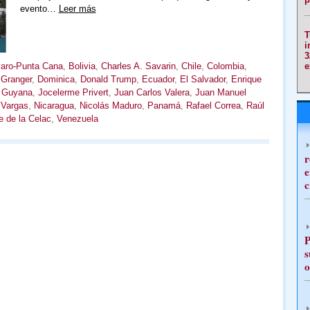
evento…
Leer más
T
i
3
e
aro-Punta Cana
,
Bolivia
,
Charles A. Savarin
,
Chile
,
Colombia
,
 Granger
,
Dominica
,
Donald Trump
,
Ecuador
,
El Salvador
,
Enrique
,
Guyana
,
Jocelerme Privert
,
Juan Carlos Valera
,
Juan Manuel
 Vargas
,
Nicaragua
,
Nicolás Maduro
,
Panamá
,
Rafael Correa
,
Raúl
 de la Celac
,
Venezuela
r
e
c
P
s
o