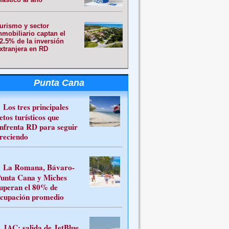
urismo y sector
nmobiliario captan el
2.5% de la inversión
xtranjera en RD
Punta Cana
Los tres principales
etos turísticos que
nfrenta RD para seguir
reciendo
La Romana, Bávaro-
unta Cana y Miches
uperan el 80% de
cupación promedio
JAC: salida de JetBlue