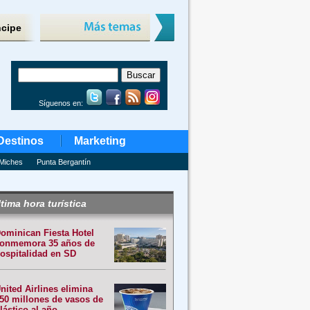
ncipe
Síguenos en:
Destinos
Marketing
Miches
Punta Bergantín
tima hora turística
ominican Fiesta Hotel
onmemora 35 años de
ospitalidad en SD
nited Airlines elimina
50 millones de vasos de
lástico al año