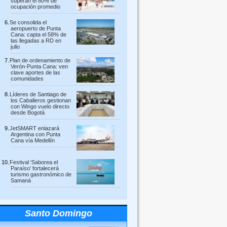
superan el 80% de
ocupación promedio
Se consolida el
aeropuerto de Punta
Cana: capta el 58% de
las llegadas a RD en
julio
Plan de ordenamiento de
Verón-Punta Cana: ven
clave aportes de las
comunidades
Líderes de Santiago de
los Caballeros gestionan
con Wingo vuelo directo
desde Bogotá
JetSMART enlazará
Argentina con Punta
Cana vía Medellín
Festival ‘Saborea el
Paraíso’ fortalecerá
turismo gastronómico de
Samaná
Santo Domingo