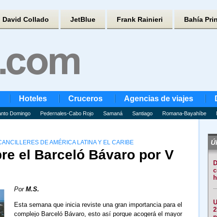
David Collado
JetBlue
Frank Rainieri
Bahía Pri
Hoteles
Cruceros
Agencias de viajes
nto Domingo
Pedernales-Cabo Rojo
Samaná
Santiago
Romana-Bayahíbe
Úl
CANCILLERES DE AMÉRICA LATINA Y EL CARIBE
re el Barceló Bávaro por V
D
c
h
Por
M.S.
U
Esta semana que inicia reviste una gran importancia para el
2
complejo Barceló Bávaro, esto así porque acogerá el mayor
p