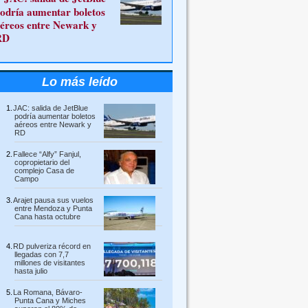
odría aumentar boletos
éreos entre Newark y
RD
Lo más leído
JAC: salida de JetBlue
podría aumentar boletos
aéreos entre Newark y
RD
Fallece “Alfy” Fanjul,
copropietario del
complejo Casa de
Campo
Arajet pausa sus vuelos
entre Mendoza y Punta
Cana hasta octubre
RD pulveriza récord en
llegadas con 7,7
millones de visitantes
hasta julio
La Romana, Bávaro-
Punta Cana y Miches