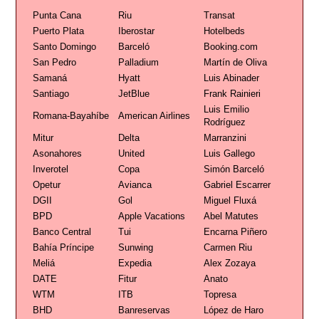
Punta Cana
Riu
Transat
Puerto Plata
Iberostar
Hotelbeds
Santo Domingo
Barceló
Booking.com
San Pedro
Palladium
Martín de Oliva
Samaná
Hyatt
Luis Abinader
Santiago
JetBlue
Frank Rainieri
Luis Emilio
Romana-Bayahíbe
American Airlines
Rodríguez
Mitur
Delta
Marranzini
Asonahores
United
Luis Gallego
Inverotel
Copa
Simón Barceló
Opetur
Avianca
Gabriel Escarrer
DGII
Gol
Miguel Fluxá
BPD
Apple Vacations
Abel Matutes
Banco Central
Tui
Encarna Piñero
Bahía Príncipe
Sunwing
Carmen Riu
Meliá
Expedia
Alex Zozaya
DATE
Fitur
Anato
WTM
ITB
Topresa
BHD
Banreservas
López de Haro