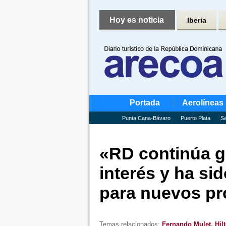
Hoy es noticia
Iberia
Portada
Aerolíneas
Punta Cana-Bávaro
Puerto Plata
Sa
«RD continúa g
interés y ha sid
para nuevos pr
Temas relacionados:
Fernando Mulet
,
Hil