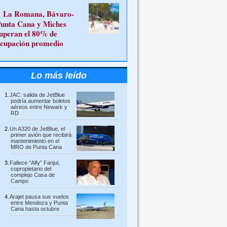
La Romana, Bávaro-
unta Cana y Miches
uperan el 80% de
cupación promedio
Lo más leído
JAC: salida de JetBlue
podría aumentar boletos
aéreos entre Newark y
RD
Un A320 de JetBlue, el
primer avión que recibirá
mantenimiento en el
MRO de Punta Cana
Fallece “Alfy” Fanjul,
copropietario del
complejo Casa de
Campo
Arajet pausa sus vuelos
entre Mendoza y Punta
Cana hasta octubre