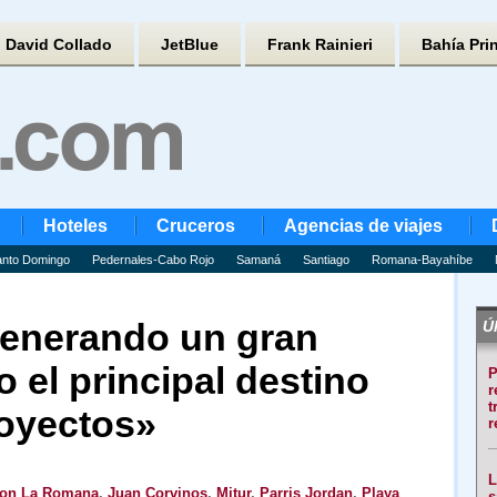
David Collado
JetBlue
Frank Rainieri
Bahía Pri
Hoteles
Cruceros
Agencias de viajes
nto Domingo
Pedernales-Cabo Rojo
Samaná
Santiago
Romana-Bayahíbe
enerando un gran
Úl
o el principal destino
P
r
t
oyectos»
r
L
ton La Romana
,
Juan Corvinos
,
Mitur
,
Parris Jordan
,
Playa
s