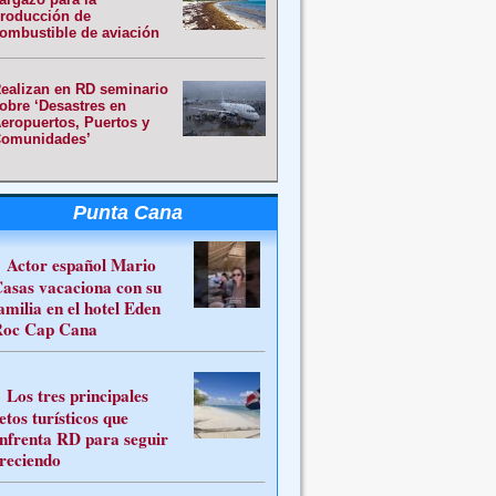
roducción de
ombustible de aviación
ealizan en RD seminario
obre ‘Desastres en
eropuertos, Puertos y
omunidades’
Punta Cana
Actor español Mario
asas vacaciona con su
amilia en el hotel Eden
oc Cap Cana
Los tres principales
etos turísticos que
nfrenta RD para seguir
reciendo