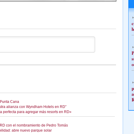
c
h
P
s
o
p
a
 Punta Cana
stra alianza con Wyndham Hotels en RD”
ca perfecta para agregar más resorts en RD»
en RD con el nombramiento de Pedro Tomás
ilidad: abre nuevo parque solar