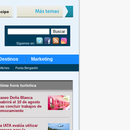
ncipe
Síguenos en:
Destinos
Marketing
Miches
Punta Bergantín
tima hora turística
aseo Doña Blanca
eabrirá el 10 de agosto
ras concluir trabajos de
emozamiento
a IATA evalúa utilizar
argazo para la