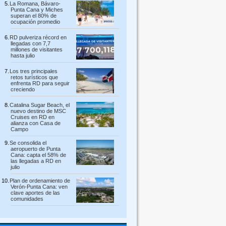
La Romana, Bávaro-
Punta Cana y Miches
superan el 80% de
ocupación promedio
RD pulveriza récord en
llegadas con 7,7
millones de visitantes
hasta julio
Los tres principales
retos turísticos que
enfrenta RD para seguir
creciendo
Catalina Sugar Beach, el
nuevo destino de MSC
Cruises en RD en
alianza con Casa de
Campo
Se consolida el
aeropuerto de Punta
Cana: capta el 58% de
las llegadas a RD en
julio
Plan de ordenamiento de
Verón-Punta Cana: ven
clave aportes de las
comunidades