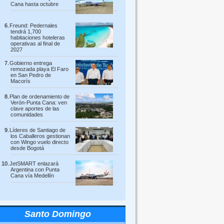
Cana hasta octubre
Freund: Pedernales
tendrá 1,700
habitaciones hoteleras
operativas al final de
2027
Gobierno entrega
remozada playa El Faro
en San Pedro de
Macorís
Plan de ordenamiento de
Verón-Punta Cana: ven
clave aportes de las
comunidades
Líderes de Santiago de
los Caballeros gestionan
con Wingo vuelo directo
desde Bogotá
JetSMART enlazará
Argentina con Punta
Cana vía Medellín
Santo Domingo