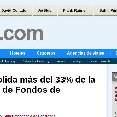
David Collado
JetBlue
Frank Rainieri
Bahía Pri
Hoteles
Cruceros
Agencias de viajes
nto Domingo
Pedernales-Cabo Rojo
Samaná
Santiago
Romana-Bayahíbe
lida más del 33% de la
Úl
 de Fondos de
A
c
d
t
E
s
,
Superintendencia de Pensiones
e