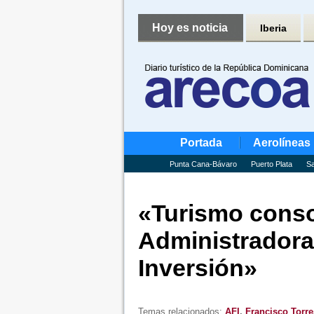
Hoy es noticia
Iberia
Portada
Aerolíneas
Punta Cana-Bávaro
Puerto Plata
Sa
«Turismo conso
Administradora
Inversión»
Temas relacionados:
AFI
,
Francisco Torre