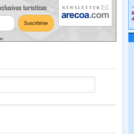
l
d
Ver