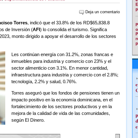
E
p
Deja un comentario
cisco Torres
, indicó que el 33.8% de los RD$65,838.8
P
s de Inversión (
AFI
) lo consolida el turismo. Significa
o
P
023, monto dirigido a apoyar el desarrollo de los sectores
r
p
Les continúan energía con 31.2%, zonas francas e
inmuebles para industria y comercio con 23% y el
sector alimenticio con 3.1%. En menor cantidad,
infraestructura para industria y comercio con el 2.8%;
tecnología, 2.2% y salud, 0.76%.
e
C
Torres aseguró que los fondos de pensiones tienen un
impacto positivo en la economía dominicana, en el
fortalecimiento de los sectores productivos y en la
mejora de la calidad de vida de las comunidades,
p
según El Dinero.
d
e