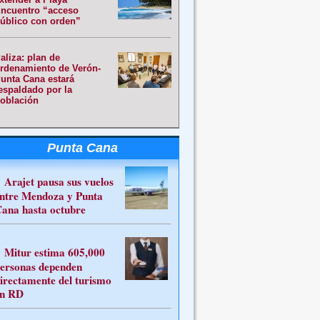
ncuentro “acceso
úblico con orden”
aliza: plan de
rdenamiento de Verón-
unta Cana estará
espaldado por la
oblación
Punta Cana
Arajet pausa sus vuelos
ntre Mendoza y Punta
ana hasta octubre
Mitur estima 605,000
ersonas dependen
irectamente del turismo
n RD