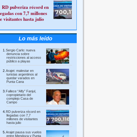
RD pulveriza récord en
legadas con 7,7 millones
e visitantes hasta julio
Lo más leído
Sergio Carlo: nueva
denuncia sobre
restricciones al acceso
público a playas
Arajet: malestar en
turistas argentinos al
quedar varados en
Punta Cana
Fallece “Alfy” Fanjul,
copropietario del
complejo Casa de
Campo
RD pulveriza récord en
llegadas con 7,7
millones de visitantes
hasta julio
Arajet pausa sus vuelos
entre Mendoza y Punta