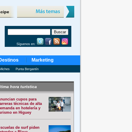
ncipe
Síguenos en:
Destinos
Marketing
Miches
Punta Bergantín
tima hora turística
nuncian cupos para
arreras técnicas de alta
emanda en hotelería y
urismo en Higuey
scuelas de surf piden
xtender a Playa