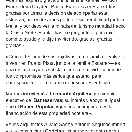
Además, expresó gratitud a la familia Rainieri —»don
Frank, doña Haydée, Paola, Francesca y Frank Elías—,
gracias por tomar la decisión de acompañar este
esfuerzo, por endosarnos parte de su credibilidad junto a
Meliá, y por devolver la mirada del turismo mundial hacia
la Costa Norte. Frank Elías me pregunto al principio
como te ayudo y le dije invirtiendo, gracias, gracias,
gracias».
«Cumplirles uno de sus objetivos como familia
—
volver a
invertir en Puerto Plata, junto a la familia Escarrer
—
es
una de las mayores satisfacciones de mi vida, y uno de
los compromisos más serios que asumo, para
corresponder a la confianza depositada», enfatizó.
Marranzini externó a
Leonardo Aguilera
, presidente
ejecutivo del
Banreservas
; su interés y apoyo, al igual
que el
Banco Popular,
«que nos acompañan en la
financiación de esta propiedad hotelera».
«A los arquitectos Álvaro Sanz y Antonio Segundo Imbert
y a la constructora
Codelpa
, mi agradecimiento por su