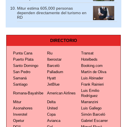
Mitur estima 605,000 personas
dependen directamente del turismo en
RD
DIRECTORIO
Punta Cana
Riu
Transat
Puerto Plata
Iberostar
Hotelbeds
Santo Domingo
Barceló
Booking.com
San Pedro
Palladium
Martín de Oliva
Samaná
Hyatt
Luis Abinader
Santiago
JetBlue
Frank Rainieri
Luis Emilio
Romana-Bayahíbe
American Airlines
Rodríguez
Mitur
Delta
Marranzini
Asonahores
United
Luis Gallego
Inverotel
Copa
Simón Barceló
Opetur
Avianca
Gabriel Escarrer
DGII
Gol
Miguel Fluxá