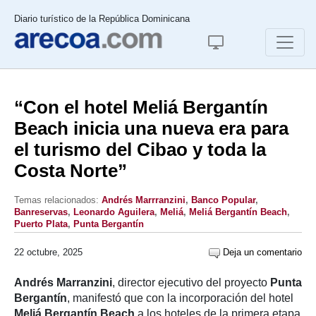
Diario turístico de la República Dominicana
“Con el hotel Meliá Bergantín
Beach inicia una nueva era para
el turismo del Cibao y toda la
Costa Norte”
Temas relacionados:
Andrés Marrranzini
,
Banco Popular
,
Banreservas
,
Leonardo Aguilera
,
Meliá
,
Meliá Bergantín Beach
,
Puerto Plata
,
Punta Bergantín
22 octubre, 2025
Deja un comentario
Andrés Marranzini
, director ejecutivo del proyecto
Punta
Bergantín
, manifestó que con la incorporación del hotel
Meliá Bergantín Beach
a los hoteles de la primera etapa