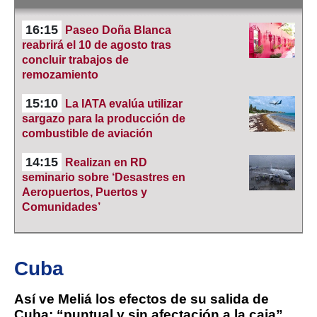
16:15
Paseo Doña Blanca
reabrirá el 10 de agosto tras
concluir trabajos de
remozamiento
15:10
La IATA evalúa utilizar
sargazo para la producción de
combustible de aviación
14:15
Realizan en RD
seminario sobre ‘Desastres en
Aeropuertos, Puertos y
Comunidades’
Cuba
Así ve Meliá los efectos de su salida de
Cuba: “puntual y sin afectación a la caja”