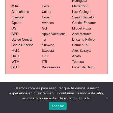
Rodríguez
Mitur
Delta
Marranzini
Asonahores
United
Luis Gallego
Inverotel
Copa
Simón Barceló
Opetur
Avianca
Gabriel Escarrer
DGII
Gol
Miguel Fluxá
BPD
Apple Vacations
Abel Matutes
Banco Central
Tui
Encarna Piñero
Bahía Príncipe
Sunwing
Carmen Riu
Meliá
Expedia
Alex Zozaya
DATE
Fitur
Anato
WTM
ITB
Topresa
BHD
Banreservas
López de Haro
Usamos cookies para asegurar que te damos la mejor
experiencia en nuestra web. Si continúas usando este sitio,
asumiremos que estás de acuerdo con ello.
Publicidad
Redacción
Contacto
Aceptar
Advertencia legal
Todos los derechos reservados
Grupo Preferente