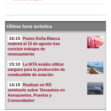
Última hora turística
16:15
Paseo Doña Blanca
reabrirá el 10 de agosto tras
concluir trabajos de
remozamiento
15:10
La IATA evalúa utilizar
sargazo para la producción de
combustible de aviación
14:15
Realizan en RD
seminario sobre ‘Desastres en
Aeropuertos, Puertos y
Comunidades’