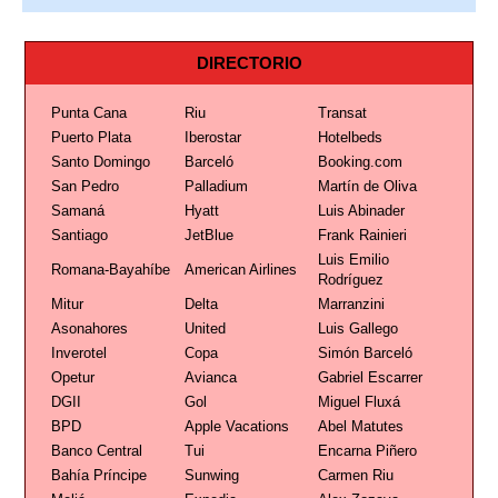
DIRECTORIO
Punta Cana
Riu
Transat
Puerto Plata
Iberostar
Hotelbeds
Santo Domingo
Barceló
Booking.com
San Pedro
Palladium
Martín de Oliva
Samaná
Hyatt
Luis Abinader
Santiago
JetBlue
Frank Rainieri
Luis Emilio
Romana-Bayahíbe
American Airlines
Rodríguez
Mitur
Delta
Marranzini
Asonahores
United
Luis Gallego
Inverotel
Copa
Simón Barceló
Opetur
Avianca
Gabriel Escarrer
DGII
Gol
Miguel Fluxá
BPD
Apple Vacations
Abel Matutes
Banco Central
Tui
Encarna Piñero
Bahía Príncipe
Sunwing
Carmen Riu