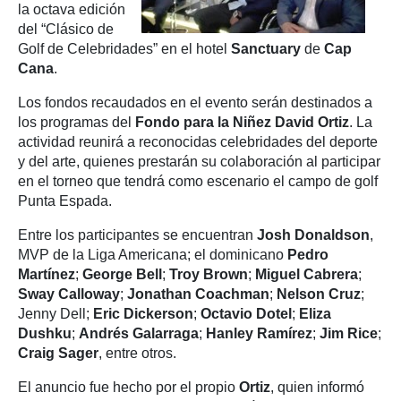
la octava edición
del “Clásico de
Golf de Celebridades” en el hotel
Sanctuary
de
Cap
Cana
.
Los fondos recaudados en el evento serán destinados a
los programas del
Fondo para la Niñez
David Ortiz
. La
actividad reunirá a reconocidas celebridades del deporte
y del arte, quienes prestarán su colaboración al participar
en el torneo que tendrá como escenario el campo de golf
Punta Espada.
Entre los participantes se encuentran
Josh Donaldson
,
MVP de la Liga Americana; el dominicano
Pedro
Martínez
;
George Bell
;
Troy Brown
;
Miguel Cabrera
;
Sway Calloway
;
Jonathan Coachman
;
Nelson Cruz
;
Jenny Dell;
Eric Dickerson
;
Octavio Dotel
;
Eliza
Dushku
;
Andrés Galarraga
;
Hanley Ramírez
;
Jim Rice
;
Craig Sager
, entre otros.
El anuncio fue hecho por el propio
Ortiz
, quien informó