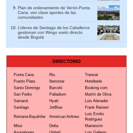
Plan de ordenamiento de Verón-Punta
Cana: ven clave aportes de las
comunidades
Líderes de Santiago de los Caballeros
gestionan con Wingo vuelo directo
desde Bogotá
DIRECTORIO
Punta Cana
Riu
Transat
Puerto Plata
Iberostar
Hotelbeds
Santo Domingo
Barceló
Booking.com
San Pedro
Palladium
Martín de Oliva
Samaná
Hyatt
Luis Abinader
Santiago
JetBlue
Frank Rainieri
Luis Emilio
Romana-Bayahíbe
American Airlines
Rodríguez
Mitur
Delta
Marranzini
Asonahores
United
Luis Gallego