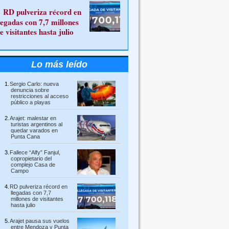
RD pulveriza récord en
legadas con 7,7 millones
e visitantes hasta julio
Lo más leído
Sergio Carlo: nueva
denuncia sobre
restricciones al acceso
público a playas
Arajet: malestar en
turistas argentinos al
quedar varados en
Punta Cana
Fallece “Alfy” Fanjul,
copropietario del
complejo Casa de
Campo
RD pulveriza récord en
llegadas con 7,7
millones de visitantes
hasta julio
Arajet pausa sus vuelos
entre Mendoza y Punta