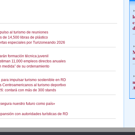
l
c
d
ulso al turismo de reuniones
de 14,500 libras de plástico
fertas especiales por Turizoneando 2026
M
rán formación técnica juvenil
a
stiman 11,000 empleos directos anuales
an medida” de su ordenamiento
a para impulsar turismo sostenible en RD
m
s Centroamericanos al turismo deportivo
A
6: contará con más de 300 stands
 asegura nuestro futuro como país»
pansión con autoridades turísticas de RD
Publicidad
Redacción