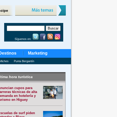
ncipe
Síguenos en:
Destinos
Marketing
Miches
Punta Bergantín
tima hora turística
nuncian cupos para
arreras técnicas de alta
emanda en hotelería y
urismo en Higuey
scuelas de surf piden
xtender a Playa