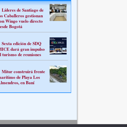
Líderes de Santiago de
os Caballeros gestionan
on Wingo vuelo directo
esde Bogotá
Sexta edición de SDQ
ICE dará gran impulso
l turismo de reuniones
Mitur construirá frente
arítimo de Playa Los
lmendros, en Baní
Contacto