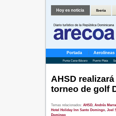
Hoy es noticia
Iberia
Portada
Aerolíneas
Punta Cana-Bávaro
Puerto Plata
Sa
AHSD realizará 
torneo de golf 
Temas relacionados:
AHSD
,
Andrés Marra
Hotel Holiday Inn Santo Domingo
,
Joel 
Domingo