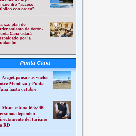
ncuentro “acceso
úblico con orden”
aliza: plan de
rdenamiento de Verón-
unta Cana estará
espaldado por la
oblación
Punta Cana
Arajet pausa sus vuelos
ntre Mendoza y Punta
ana hasta octubre
Mitur estima 605,000
ersonas dependen
irectamente del turismo
n RD