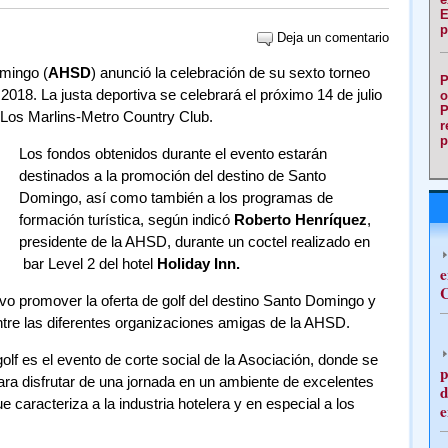
E
p
Deja un comentario
mingo (
AHSD
) anunció la celebración de su sexto torneo
P
 2018. La justa deportiva se celebrará el próximo 14 de julio
o
P
f Los Marlins-Metro Country Club.
r
p
Los fondos obtenidos durante el evento estarán
destinados a la promoción del destino de Santo
Domingo, así como también a los programas de
formación turística, según indicó
Roberto Henríquez
,
presidente de la AHSD, durante un coctel realizado en
bar Level 2 del hotel
Holiday Inn.
e
C
ivo promover la oferta de golf del destino Santo Domingo y
l entre las diferentes organizaciones amigas de la AHSD.
golf es el evento de corte social de la Asociación, donde se
p
ara disfrutar de una jornada en un ambiente de excelentes
d
ue caracteriza a la industria hotelera y en especial a los
e