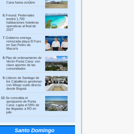
Cana hasta octubre
Freund: Pedernales
tendrá 1,700
habitaciones hoteleras
operativas al final de
2027
Gobierno entrega
remozada playa El Faro
en San Pedro de
Macorís
Plan de ordenamiento de
Verón-Punta Cana: ven
clave aportes de las
comunidades
Líderes de Santiago de
los Caballeros gestionan
con Wingo vuelo directo
desde Bogotá
Se consolida el
aeropuerto de Punta
Cana: capta el 58% de
las llegadas a RD en
julio
Santo Domingo