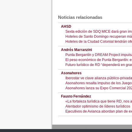
Noticias relacionadas
AHSD
Sexta edición de SDQ MICE dará gran imp
Hoteles de Santo Domingo recuperan más 
Hoteles de la Ciudad Colonial tendrán o
Andrés Marranzini
Punta Bergantín y DREAM Project impulsa
El peso económico de Punta Bergantín: e
Futuro turístico de RD “dependerá en gr
Asonahores
Iberostar ve clave alianza público-privad
Asonahores resalta impulso de los Juego
Asonahores lanza su Expo Comercial 202
Fausto Fernández
«La fortaleza turística que tiene RD, nos
Alentador optimismo de líderes turísticos
Ejecutivos de Avianca abordan plan de ex