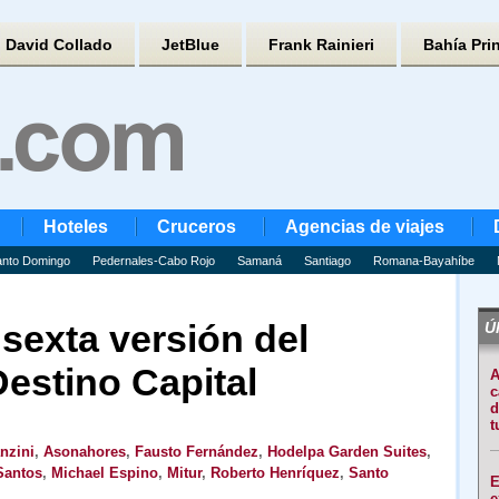
David Collado
JetBlue
Frank Rainieri
Bahía Pri
Hoteles
Cruceros
Agencias de viajes
nto Domingo
Pedernales-Cabo Rojo
Samaná
Santiago
Romana-Bayahíbe
sexta versión del
Úl
Destino Capital
A
c
d
t
nzini
,
Asonahores
,
Fausto Fernández
,
Hodelpa Garden Suites
,
Santos
,
Michael Espino
,
Mitur
,
Roberto Henríquez
,
Santo
E
e