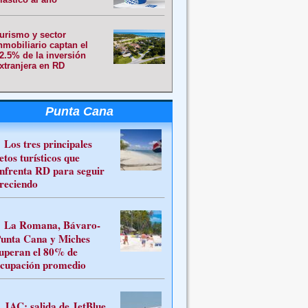
urismo y sector
nmobiliario captan el
2.5% de la inversión
xtranjera en RD
Punta Cana
Los tres principales
etos turísticos que
nfrenta RD para seguir
reciendo
La Romana, Bávaro-
unta Cana y Miches
uperan el 80% de
cupación promedio
JAC: salida de JetBlue