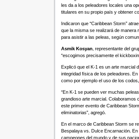
les da a los peleadores locales una op
titulares en su propio país y obtener c
Indicaron que “Caribbean Storm” atraerá
que la misma se realizará de manera reg
para asistir a las peleas, según comuni
Asmik Kosyan
, representante del g
“escogimos precisamente el kickboxing
Explicó que el K-1 es un arte marcial
integridad física de los peleadores. En
como por ejemplo el uso de los codos,
“En K-1 se pueden ver muchas peleas 
grandioso arte marcial. Colaboramos c
este primer evento de Caribbean Storm
eliminatorias”, agregó.
En el marco de Caribbean Storm se real
Bespalaya vs. Dulce Encarnación. En l
campeones del mundo y de sus nacione