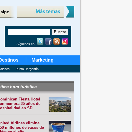
ncipe
Síguenos en:
Destinos
Marketing
Miches
Punta Bergantín
tima hora turística
ominican Fiesta Hotel
onmemora 35 años de
ospitalidad en SD
nited Airlines elimina
50 millones de vasos de
lástico al año