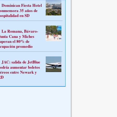
Dominican Fiesta Hotel
onmemora 35 años de
ospitalidad en SD
La Romana, Bávaro-
unta Cana y Miches
uperan el 80% de
cupación promedio
JAC: salida de JetBlue
odría aumentar boletos
éreos entre Newark y
RD