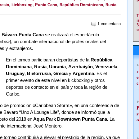
resia
,
kickboxing
,
Punta Cana
,
República Dominicana
,
Rusia
,
T
i
1 comentario
3
e
e
Bávaro-Punta Cana
se realizará el espectáculo
ribe»), un combate internacional de profesionales del
es y extranjeros.
En el torneo participaran deportistas de la
República
Dominicana
,
Rusia
,
Ucrania
,
Azerbaiyán
,
Venezuela
,
r
Uruguay
,
Bielorrusia
,
Grecia
y
Argentina
. Es el
e
primer evento de este nivel en kickboxing y otros
c
deportes de contacto en el país y toda la región del
Caribe.
upo de promoción «Caribbean Storm», en una conferencia de
P
de Bávaro “Uno A Lounge Life”, donde se informó que la
s
o
gosto del 2018 en
Aqua Park Downtown Punta Cana.
La
nte internacional José Montoro.
orneo contribuirá a elevar el prestigio de la región, ya que