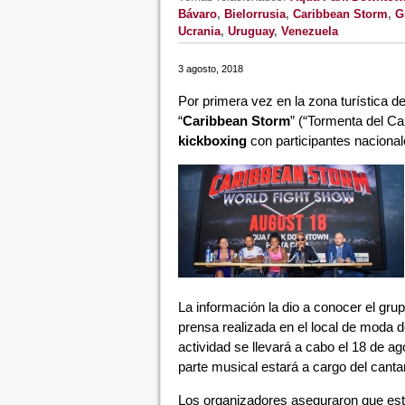
Bávaro
,
Bielorrusia
,
Caribbean Storm
,
G
Ucrania
,
Uruguay
,
Venezuela
3 agosto, 2018
Por primera vez en la zona turística d
“
Caribbean Storm
” (“Tormenta del Ca
kickboxing
con participantes nacional
La información la dio a conocer el gr
prensa realizada en el local de moda 
actividad se llevará a cabo el 18 de a
parte musical estará a cargo del canta
Los organizadores aseguraron que este t