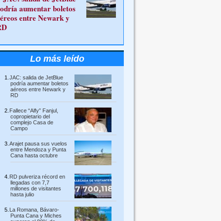
odría aumentar boletos
éreos entre Newark y
RD
Lo más leído
JAC: salida de JetBlue
podría aumentar boletos
aéreos entre Newark y
RD
Fallece “Alfy” Fanjul,
copropietario del
complejo Casa de
Campo
Arajet pausa sus vuelos
entre Mendoza y Punta
Cana hasta octubre
RD pulveriza récord en
llegadas con 7,7
millones de visitantes
hasta julio
La Romana, Bávaro-
Punta Cana y Miches