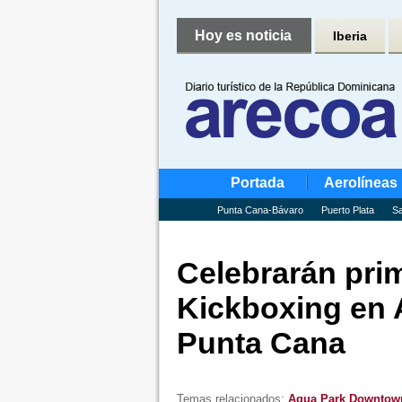
Hoy es noticia
Iberia
Portada
Aerolíneas
Punta Cana-Bávaro
Puerto Plata
Sa
Celebrarán pri
Kickboxing en
Punta Cana
Temas relacionados:
Aqua Park Downtow