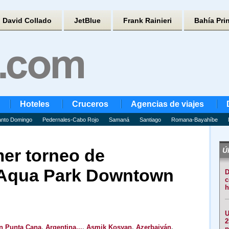
David Collado
JetBlue
Frank Rainieri
Bahía Pri
Hoteles
Cruceros
Agencias de viajes
nto Domingo
Pedernales-Cabo Rojo
Samaná
Santiago
Romana-Bayahíbe
mer torneo de
Úl
 Aqua Park Downtown
D
c
h
U
2
n Punta Cana
,
Argentina...
,
Asmik Kosyan
,
Azerbaiyán
,
p