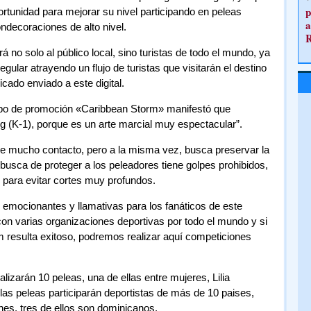
p
ortunidad para mejorar su nivel participando en peleas
a
ondecoraciones de alto nivel.
 no solo al público local, sino turistas de todo el mundo, ya
ular atrayendo un flujo de turistas que visitarán el destino
cado enviado a este digital.
rupo de promoción «Caribbean Storm» manifestó que
 (K-1), porque es un arte marcial muy espectacular”.
 de mucho contacto, pero a la misma vez, busca preservar la
 busca de proteger a los peleadores tiene golpes prohibidos,
 para evitar cortes muy profundos.
emocionantes y llamativas para los fanáticos de este
on varias organizaciones deportivas por todo el mundo y si
 resulta exitoso, podremos realizar aquí competiciones
izarán 10 peleas, una de ellas entre mujeres, Lilia
as peleas participarán deportistas de más de 10 paises,
s, tres de ellos son dominicanos.