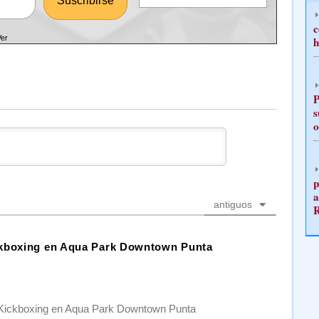
c
Ver
h
P
s
o
p
a
antiguos
ckboxing en Aqua Park Downtown Punta
e Kickboxing en Aqua Park Downtown Punta