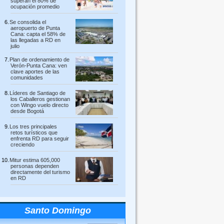
superan el 80% de
ocupación promedio
Se consolida el
aeropuerto de Punta
Cana: capta el 58% de
las llegadas a RD en
julio
Plan de ordenamiento de
Verón-Punta Cana: ven
clave aportes de las
comunidades
Líderes de Santiago de
los Caballeros gestionan
con Wingo vuelo directo
desde Bogotá
Los tres principales
retos turísticos que
enfrenta RD para seguir
creciendo
Mitur estima 605,000
personas dependen
directamente del turismo
en RD
Santo Domingo