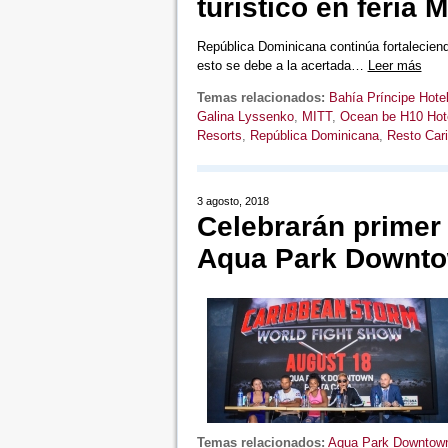
turístico en feria
República Dominicana continúa fortaleciend
esto se debe a la acertada…
Leer más
Temas relacionados:
Bahía Príncipe Hote
Galina Lyssenko
,
MITT
,
Ocean be H10 Hot
Resorts
,
República Dominicana
,
Resto Car
3 agosto, 2018
Celebrarán primer
Aqua Park Downto
Temas relacionados:
Aqua Park Downtow