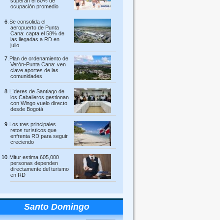
superan el 80% de
ocupación promedio
Se consolida el
aeropuerto de Punta
Cana: capta el 58% de
las llegadas a RD en
julio
Plan de ordenamiento de
Verón-Punta Cana: ven
clave aportes de las
comunidades
Líderes de Santiago de
los Caballeros gestionan
con Wingo vuelo directo
desde Bogotá
Los tres principales
retos turísticos que
enfrenta RD para seguir
creciendo
Mitur estima 605,000
personas dependen
directamente del turismo
en RD
Santo Domingo