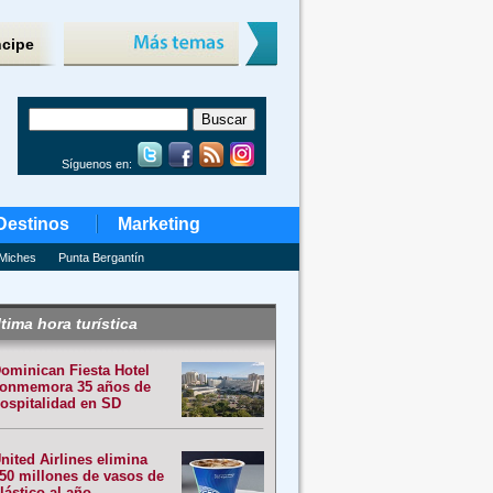
ncipe
Síguenos en:
Destinos
Marketing
Miches
Punta Bergantín
tima hora turística
ominican Fiesta Hotel
onmemora 35 años de
ospitalidad en SD
nited Airlines elimina
50 millones de vasos de
lástico al año