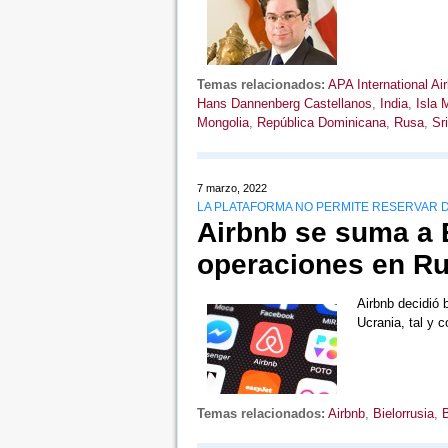
Temas relacionados:
APA International Air
Hans Dannenberg Castellanos
,
India
,
Isla 
Mongolia
,
República Dominicana
,
Rusa
,
Sr
7 marzo, 2022
LA PLATAFORMA NO PERMITE RESERVAR D
Airbnb se suma a 
operaciones en Rus
Airbnb decidió 
Ucrania, tal y
Temas relacionados:
Airbnb
,
Bielorrusia
,
B