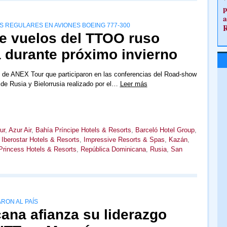
p
a
 REGULARES EN AVIONES BOEING 777-300
e vuelos del TTOO ruso
durante próximo invierno
 de ANEX Tour que participaron en las conferencias del Road-show
 de Rusia y Bielorrusia realizado por el…
Leer más
ur
,
Azur Air
,
Bahía Príncipe Hotels & Resorts
,
Barceló Hotel Group
,
,
Iberostar Hotels & Resorts
,
Impressive Resorts & Spas
,
Kazán
,
Princess Hotels & Resorts
,
República Dominicana
,
Rusia
,
San
RON AL PAÍS
ana afianza su liderazgo