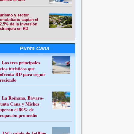
urismo y sector
nmobiliario captan el
2.5% de la inversión
xtranjera en RD
Punta Cana
Los tres principales
etos turísticos que
nfrenta RD para seguir
reciendo
La Romana, Bávaro-
unta Cana y Miches
uperan el 80% de
cupación promedio
JAC: salida de JetBlue