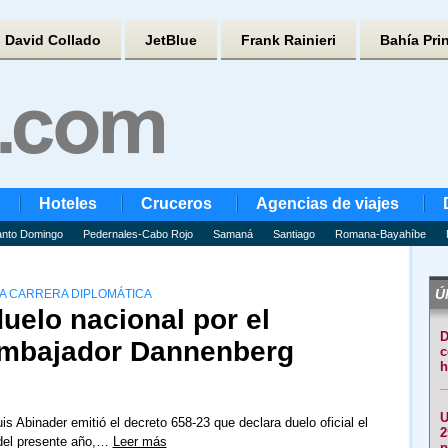
David Collado
JetBlue
Frank Rainieri
Bahía Pri
Hoteles
Cruceros
Agencias de viajes
nto Domingo
Pedernales-Cabo Rojo
Samaná
Santiago
Romana-Bayahíbe
Úl
A CARRERA DIPLOMÁTICA
uelo nacional por el
D
 embajador Dannenberg
c
h
U
is Abinader emitió el decreto 658-23 que declara duelo oficial el
2
 del presente año,…
Leer más
p