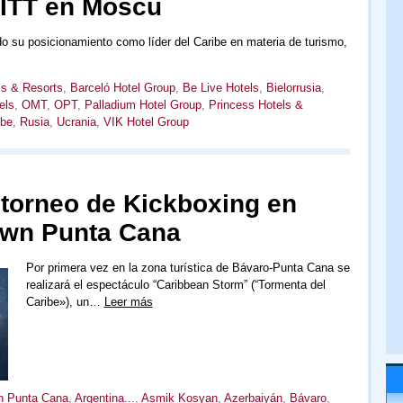
 MITT en Moscú
o su posicionamiento como líder del Caribe en materia de turismo,
ls & Resorts
,
Barceló Hotel Group
,
Be Live Hotels
,
Bielorrusia
,
els
,
OMT
,
OPT
,
Palladium Hotel Group
,
Princess Hotels &
ibe
,
Rusia
,
Ucrania
,
VIK Hotel Group
 torneo de Kickboxing en
wn Punta Cana
Por primera vez en la zona turística de Bávaro-Punta Cana se
realizará el espectáculo “Caribbean Storm” (“Tormenta del
Caribe»), un…
Leer más
n Punta Cana
,
Argentina...
,
Asmik Kosyan
,
Azerbaiyán
,
Bávaro
,