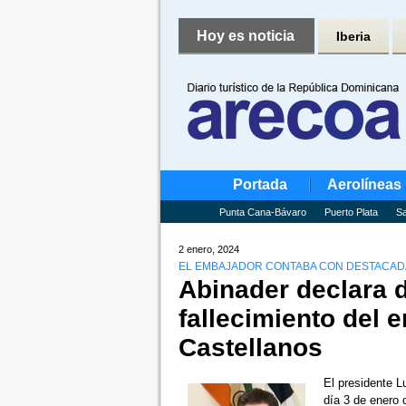
Hoy es noticia
Iberia
Portada
Aerolíneas
Punta Cana-Bávaro
Puerto Plata
Sa
2 enero, 2024
EL EMBAJADOR CONTABA CON DESTACAD
Abinader declara d
fallecimiento del
Castellanos
El presidente Lu
día 3 de enero