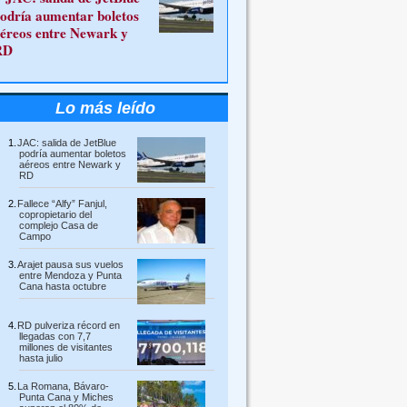
odría aumentar boletos
éreos entre Newark y
RD
Lo más leído
JAC: salida de JetBlue
podría aumentar boletos
aéreos entre Newark y
RD
Fallece “Alfy” Fanjul,
copropietario del
complejo Casa de
Campo
Arajet pausa sus vuelos
entre Mendoza y Punta
Cana hasta octubre
RD pulveriza récord en
llegadas con 7,7
millones de visitantes
hasta julio
La Romana, Bávaro-
Punta Cana y Miches