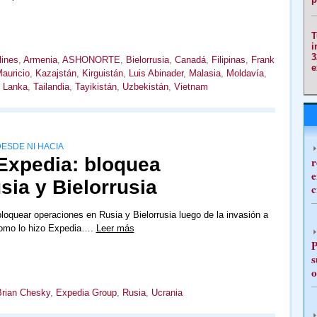
T
i
3
lines
,
Armenia
,
ASHONORTE
,
Bielorrusia
,
Canadá
,
Filipinas
,
Frank
e
Mauricio
,
Kazajstán
,
Kirguistán
,
Luis Abinader
,
Malasia
,
Moldavía
,
i Lanka
,
Tailandia
,
Tayikistán
,
Uzbekistán
,
Vietnam
ESDE NI HACIA
Expedia: bloquea
r
e
ia y Bielorrusia
c
bloquear operaciones en Rusia y Bielorrusia luego de la invasión a
 como lo hizo Expedia….
Leer más
P
s
o
rian Chesky
,
Expedia Group
,
Rusia
,
Ucrania