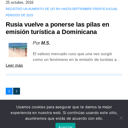
25 octubre, 2016
REGISTRÓ UN AUMENTO DE 197.8% HASTA SEPTIEMBRE FRENTE A IGUAL
PERIODO DE 2015
Rusia vuelve a ponerse las pilas en
emisión turística a Dominicana
Por
M.S.
El valioso mercado ruso que una vez surgió
como un fenómeno en la emisión de turistas a…
Leer más
1
2
Usamos cookies para asegurar que te damos la mejor
experiencia en nuestra web. Si continúas usando este sitio,
asumiremos que estás de acuerdo con ello.
Publicidad
Redacción
Contacto
Aceptar
Advertencia legal
Todos los derechos reservados