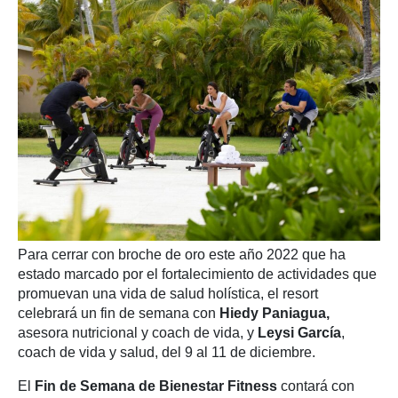
Para cerrar con broche de oro este año 2022 que ha
estado marcado por el fortalecimiento de actividades que
promuevan una vida de salud holística, el resort
celebrará un fin de semana con
Hiedy Paniagua,
asesora nutricional y coach de vida, y
Leysi García
,
coach de vida y salud, del 9 al 11 de diciembre.
El
Fin de Semana de Bienestar Fitness
contará con