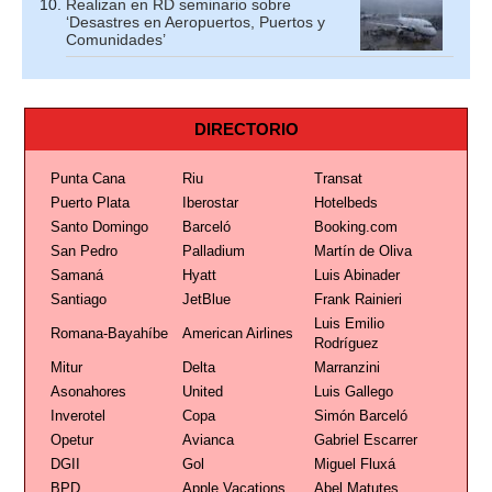
Realizan en RD seminario sobre
‘Desastres en Aeropuertos, Puertos y
Comunidades’
DIRECTORIO
Punta Cana
Riu
Transat
Puerto Plata
Iberostar
Hotelbeds
Santo Domingo
Barceló
Booking.com
San Pedro
Palladium
Martín de Oliva
Samaná
Hyatt
Luis Abinader
Santiago
JetBlue
Frank Rainieri
Luis Emilio
Romana-Bayahíbe
American Airlines
Rodríguez
Mitur
Delta
Marranzini
Asonahores
United
Luis Gallego
Inverotel
Copa
Simón Barceló
Opetur
Avianca
Gabriel Escarrer
DGII
Gol
Miguel Fluxá
BPD
Apple Vacations
Abel Matutes