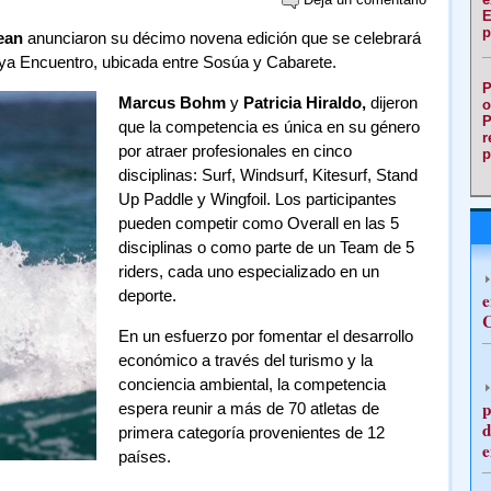
E
p
ean
anunciaron su décimo novena edición que se celebrará
laya Encuentro, ubicada entre Sosúa y Cabarete.
P
Marcus Bohm
y
Patricia Hiraldo,
dijeron
o
P
que la competencia es única en su género
r
por atraer profesionales en cinco
p
disciplinas: Surf, Windsurf, Kitesurf, Stand
Up Paddle y Wingfoil. Los participantes
pueden competir como Overall en las 5
disciplinas o como parte de un Team de 5
riders, cada uno especializado en un
deporte.
e
C
En un esfuerzo por fomentar el desarrollo
económico a través del turismo y la
conciencia ambiental, la competencia
p
espera reunir a más de 70 atletas de
d
primera categoría provenientes de 12
e
países.