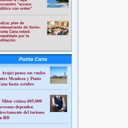
ncuentro “acceso
úblico con orden”
aliza: plan de
rdenamiento de Verón-
unta Cana estará
espaldado por la
oblación
Punta Cana
Arajet pausa sus vuelos
ntre Mendoza y Punta
ana hasta octubre
Mitur estima 605,000
ersonas dependen
irectamente del turismo
n RD