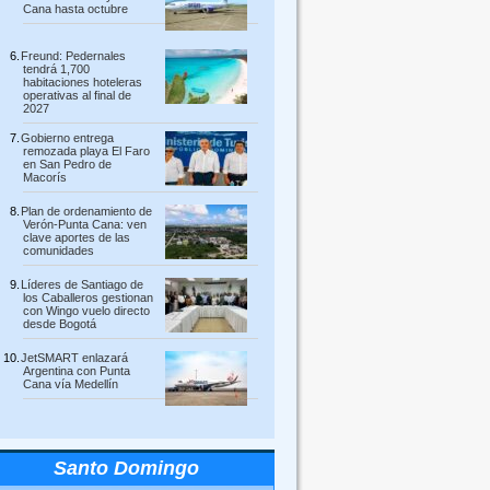
Cana hasta octubre
Freund: Pedernales
tendrá 1,700
habitaciones hoteleras
operativas al final de
2027
Gobierno entrega
remozada playa El Faro
en San Pedro de
Macorís
Plan de ordenamiento de
Verón-Punta Cana: ven
clave aportes de las
comunidades
Líderes de Santiago de
los Caballeros gestionan
con Wingo vuelo directo
desde Bogotá
JetSMART enlazará
Argentina con Punta
Cana vía Medellín
Santo Domingo