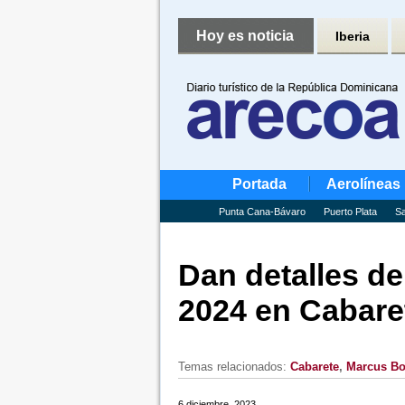
Hoy es noticia
Iberia
Portada
Aerolíneas
Punta Cana-Bávaro
Puerto Plata
Sa
Dan detalles d
2024 en Cabare
Temas relacionados:
Cabarete
,
Marcus B
6 diciembre, 2023