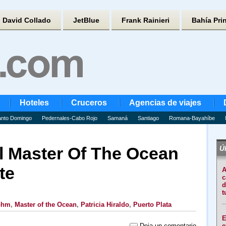
David Collado
JetBlue
Frank Rainieri
Bahía Pri
Hoteles
Cruceros
Agencias de viajes
nto Domingo
Pedernales-Cabo Rojo
Samaná
Santiago
Romana-Bayahíbe
el Master Of The Ocean
Úl
te
A
c
d
t
ohm
,
Master of the Ocean
,
Patricia Hiraldo
,
Puerto Plata
E
Deja un comentario
e