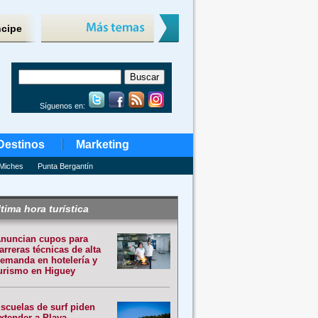
ncipe
Síguenos en:
Destinos
Marketing
Miches
Punta Bergantín
tima hora turística
nuncian cupos para
arreras técnicas de alta
emanda en hotelería y
urismo en Higuey
scuelas de surf piden
xtender a Playa