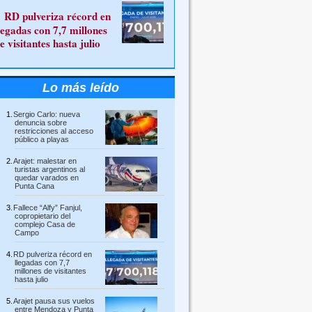
RD pulveriza récord en
legadas con 7,7 millones
e visitantes hasta julio
Lo más leído
Sergio Carlo: nueva
denuncia sobre
restricciones al acceso
público a playas
Arajet: malestar en
turistas argentinos al
quedar varados en
Punta Cana
Fallece “Alfy” Fanjul,
copropietario del
complejo Casa de
Campo
RD pulveriza récord en
llegadas con 7,7
millones de visitantes
hasta julio
Arajet pausa sus vuelos
entre Mendoza y Punta